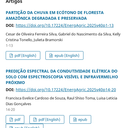
Artigos
PARTIÇÃO DA CHUVA EM ECÓTONO DE FLORESTA
AMAZÔNICA DEGRADADA E PRESERVADA
DOI:
https://doi.org/10.17224/EnergAgric.2025v40p1-13
Cesar de Oliveira Ferreira Silva, Gabriel do Nascimento da Silva, Kelly
Cristina Tonello, Julieta Bramorski
1-13
pdf (English)
epub (English)
PREDIÇÃO ESPECTRAL DA CONDUTIVIDADE ELÉTRICA DO
SOLO COM ESPECTROSCOPIA VISÍVEL E INFRAVERMELHO
PRÓXIMO
DOI:
https://doi.org/10.17224/EnergAgric.2025v40p14-20
Francisca Evelice Cardoso de Souza, Raul Shiso Toma, Luisa Leticia
Dias Gonçalves
14-20
pdf
pdf (English)
epub