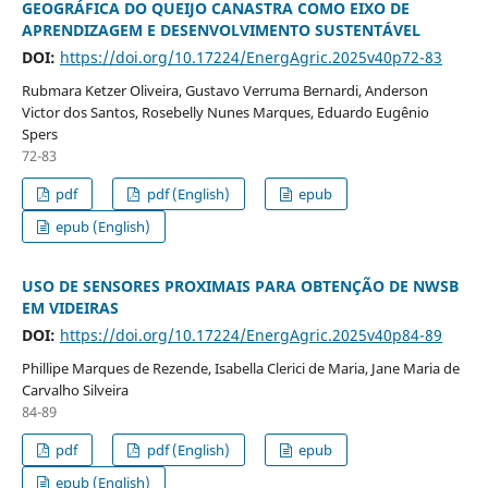
GEOGRÁFICA DO QUEIJO CANASTRA COMO EIXO DE
APRENDIZAGEM E DESENVOLVIMENTO SUSTENTÁVEL
DOI:
https://doi.org/10.17224/EnergAgric.2025v40p72-83
Rubmara Ketzer Oliveira, Gustavo Verruma Bernardi, Anderson
Victor dos Santos, Rosebelly Nunes Marques, Eduardo Eugênio
Spers
72-83
pdf
pdf (English)
epub
epub (English)
USO DE SENSORES PROXIMAIS PARA OBTENÇÃO DE NWSB
EM VIDEIRAS
DOI:
https://doi.org/10.17224/EnergAgric.2025v40p84-89
Phillipe Marques de Rezende, Isabella Clerici de Maria, Jane Maria de
Carvalho Silveira
84-89
pdf
pdf (English)
epub
epub (English)