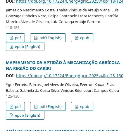
DOI:
https://doi.org/10.17224/EnergAgric.2025v40p118-124
James do Nascimento Costa, Thales Vinícius de Araújo Viana, Luis
Gonzaga Pinheiro Neto, Felipe Fontenele Frota Menezes, Patrícia
Moreira Alves de Oliveira, Luiz Gonzaga Araújo Barreto
118-124
pdf
pdf (English)
epub
epub (English)
MAPEAMENTO DA APTIDÃO À MECANIZAÇÃO AGRÍCOLA
NA REGIÃO DO CARIRI
DOI:
https://doi.org/10.17224/EnergAgric.2025v40p125-130
Ygor Ferreira Barros, Joel Alves de Oliveira, Everton Kauan Elias
Batista, Gabriela da Costa Silva, Vinicius Bitencourt Campos Calou
125-130
pdf
pdf (English)
epub
epub (English)