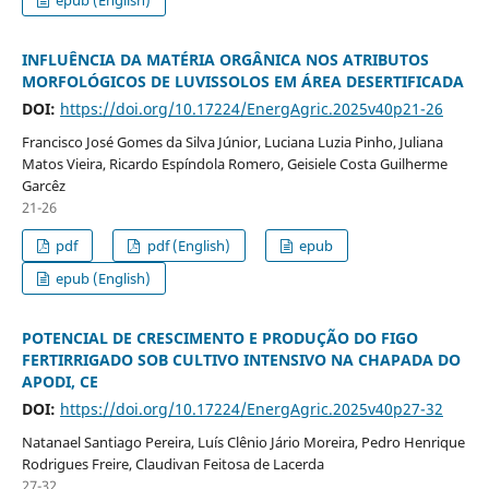
epub (English)
INFLUÊNCIA DA MATÉRIA ORGÂNICA NOS ATRIBUTOS
MORFOLÓGICOS DE LUVISSOLOS EM ÁREA DESERTIFICADA
DOI:
https://doi.org/10.17224/EnergAgric.2025v40p21-26
Francisco José Gomes da Silva Júnior, Luciana Luzia Pinho, Juliana
Matos Vieira, Ricardo Espíndola Romero, Geisiele Costa Guilherme
Garcêz
21-26
pdf
pdf (English)
epub
epub (English)
POTENCIAL DE CRESCIMENTO E PRODUÇÃO DO FIGO
FERTIRRIGADO SOB CULTIVO INTENSIVO NA CHAPADA DO
APODI, CE
DOI:
https://doi.org/10.17224/EnergAgric.2025v40p27-32
Natanael Santiago Pereira, Luís Clênio Jário Moreira, Pedro Henrique
Rodrigues Freire, Claudivan Feitosa de Lacerda
27-32