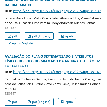
ANÁLISE SENSORIAL DE MANDIOCA DE MESA NA SERRA
DA IBIAPABA-CE
DOI:
https://doi.org/10.17224/EnergAgric.2025v40p131-137
Janaira Maira Lopes Melo, Cícero Fábio Alves da Silva, Maria Gabriela
de Sousa, Lucas de Lima Pereira, Tony Andreson Guedes Dantas
131-137
pdf
pdf (English)
epub
epub (English)
AVALIAÇÃO DO PLANO SISTEMATIZADO E ATRIBUTOS
FÍSICOS DO SOLO DO GRAMADO DA ARENA CASTELÃO EM
FORTALEZA-CE
DOI:
https://doi.org/10.17224/EnergAgric.2025v40p138-147
Raul Felipe Rocha dos Santos, Raimundo Nonato Távora Costa, José
Arnaldo Farias Sales, Pedro Victor Veras Paiva, Hellen Karine Gomes
Moreira
138-147
pdf
pdf (English)
epub