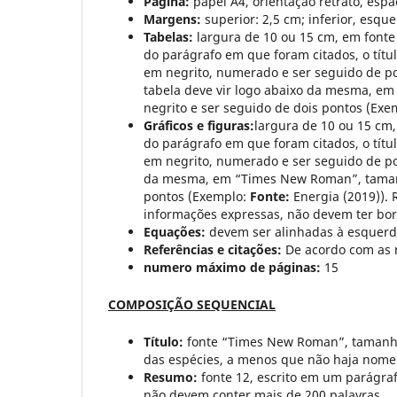
Página:
papel A4, orientação retrato, esp
Margens:
superior: 2,5 cm; inferior, esque
Tabelas:
largura de 10 ou 15 cm, em fonte
do parágrafo em que foram citados, o títu
em negrito, numerado e ser seguido de p
tabela deve vir logo abaixo da mesma, e
negrito e ser seguido de dois pontos (Ex
Gráficos e figuras:
largura de 10 ou 15 cm,
do parágrafo em que foram citados, o títu
em negrito, numerado e ser seguido de p
da mesma, em “Times New Roman”, tamanho
pontos (Exemplo:
Fonte:
Energia (2019)). 
informações expressas, não devem ter bo
Equações:
devem ser alinhadas à esquerda
Referências e citações:
De acordo com as
numero máximo de páginas:
15
COMPOSIÇÃO SEQUENCIAL
Título:
fonte “Times New Roman”, tamanho 1
das espécies, a menos que não haja nome
Resumo:
fonte 12, escrito em um parágraf
não devem conter mais de 200 palavras.