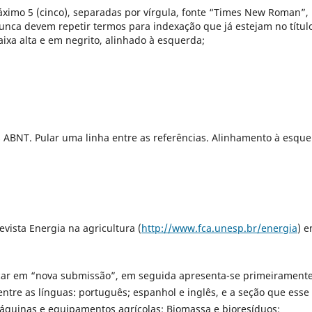
áximo 5 (cinco), separadas por vírgula, fonte “Times New Roman”,
nca devem repetir termos para indexação que já estejam no título
aixa alta e em negrito, alinhado à esquerda;
ABNT. Pular uma linha entre as referências. Alinhamento à esqu
evista Energia na agricultura (
http://www.fca.unesp.br/energia
) 
icar em “nova submissão”, em seguida apresenta-se primeiramente
tre as línguas: português; espanhol e inglês, e a seção que esse 
áquinas e equipamentos agrícolas; Biomassa e bioresíduos;