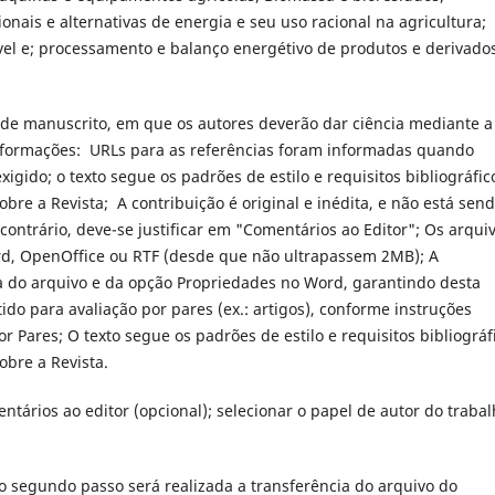
nais e alternativas de energia e seu uso racional na agricultura;
el e; processamento e balanço energétivo de produtos e derivado
 de manuscrito, em que os autores deverão dar ciência mediante a
informações: URLs para as referências foram informadas quando
igido; o texto segue os padrões de estilo e requisitos bibliográfic
obre a Revista; A contribuição é original e inédita, e não está sen
 contrário, deve-se justificar em "Comentários ao Editor"; Os arqui
d, OpenOffice ou RTF (desde que não ultrapassem 2MB); A
da do arquivo e da opção Propriedades no Word, garantindo desta
tido para avaliação por pares (ex.: artigos), conforme instruções
 Pares; O texto segue os padrões de estilo e requisitos bibliográf
obre a Revista.
ários ao editor (opcional); selecionar o papel de autor do trabal
o segundo passo será realizada a transferência do arquivo do