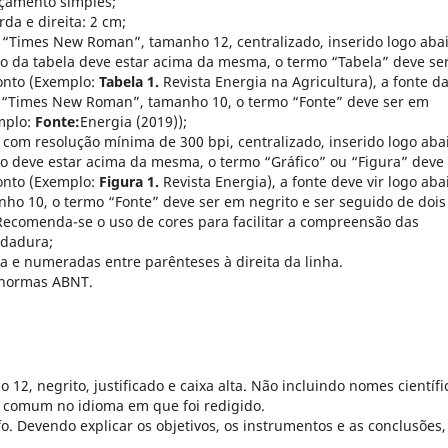
açamento simples;
rda e direita: 2 cm;
 “Times New Roman”, tamanho 12, centralizado, inserido logo aba
lo da tabela deve estar acima da mesma, o termo “Tabela” deve se
onto (Exemplo:
Tabela 1.
Revista Energia na Agricultura), a fonte d
m “Times New Roman”, tamanho 10, o termo “Fonte” deve ser em
emplo:
Fonte:
Energia (2019));
 com resolução mínima de 300 bpi, centralizado, inserido logo aba
lo deve estar acima da mesma, o termo “Gráfico” ou “Figura” deve
onto (Exemplo:
Figura 1.
Revista Energia), a fonte deve vir logo aba
 10, o termo “Fonte” deve ser em negrito e ser seguido de dois
Recomenda-se o uso de cores para facilitar a compreensão das
rdadura;
 e numeradas entre parênteses à direita da linha.
 normas ABNT.
2, negrito, justificado e caixa alta. Não incluindo nomes científi
 comum no idioma em que foi redigido.
o. Devendo explicar os objetivos, os instrumentos e as conclusões,