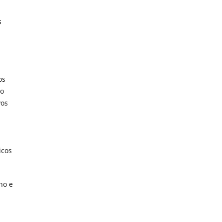
s
os
do
vos
icos
ho e