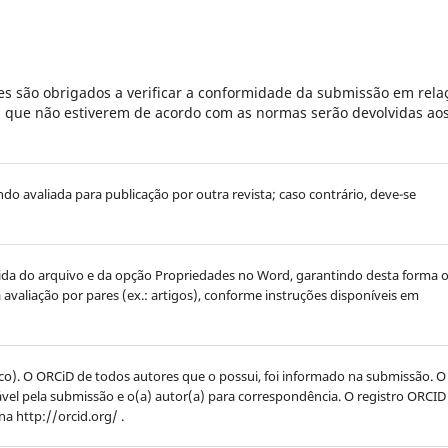
s são obrigados a verificar a conformidade da submissão em rela
es que não estiverem de acordo com as normas serão devolvidas ao
endo avaliada para publicação por outra revista; caso contrário, deve-se
ovida do arquivo e da opção Propriedades no Word, garantindo desta forma 
ra avaliação por pares (ex.: artigos), conforme instruções disponíveis em
nco). O ORCiD de todos autores que o possui, foi informado na submissão. O
ável pela submissão e o(a) autor(a) para correspondência. O registro ORCID
a http://orcid.org/ .