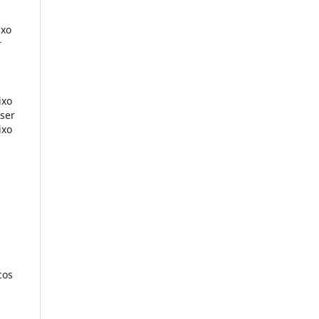
ixo
r
a
ixo
 ser
ixo
cos