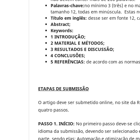
Palavras-chave:
no mínimo 3 (três) e no m
tamanho 12, todas em minúscula. Estas nu
Título em inglês:
desse ser em fonte 12, c
Abstract;
Keywords:
1 INTRODUÇÃO;
2 MATERIAL E MÉTODOS;
3 RESULTADOS E DISCUSSÃO;
4 CONCLUSÕES;
5 REFERÊNCIAS:
de acordo com as normas 
ETAPAS DE SUBMISSÃO
O artigo deve ser submetido online, no site da R
quatro passos.
PASSO 1. INÍCIO:
No primeiro passo deve-se cl
idioma da submissão, devendo ser selecionado en
parte, sendo elas: Automação e otimização de m