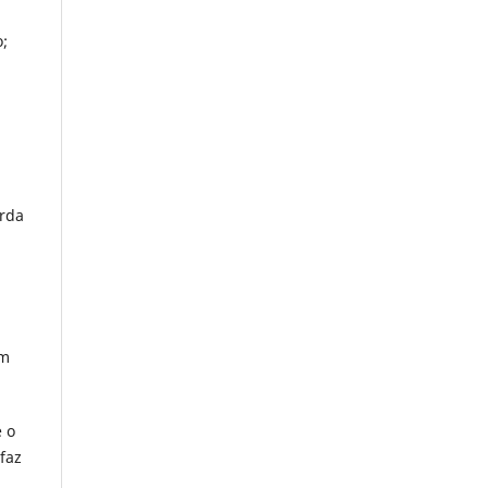
;
erda
em
 o
faz