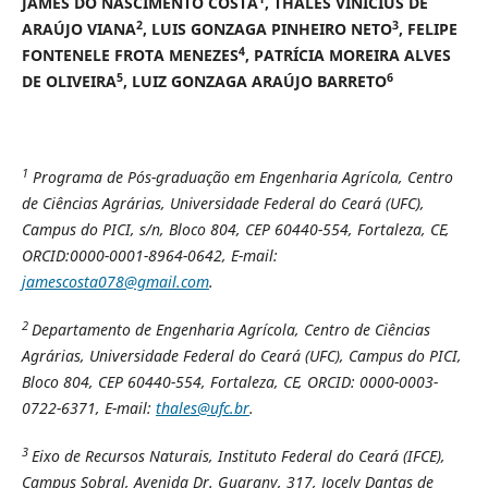
JAMES DO NASCIMENTO COSTA
, THALES VINÍCIUS DE
2
3
ARAÚJO VIANA
, LUIS GONZAGA PINHEIRO NETO
, FELIPE
4
FONTENELE FROTA MENEZES
, PATRÍCIA MOREIRA ALVES
5
6
DE OLIVEIRA
, LUIZ GONZAGA ARAÚJO BARRETO
1
Programa de Pós-graduação em Engenharia Agrícola, Centro
de Ciências Agrárias, Universidade Federal do Ceará (UFC),
Campus do PICI, s/n, Bloco 804, CEP 60440-554, Fortaleza, CE,
ORCID:0000-0001-8964-0642, E-mail:
jamescosta078@gmail.com
.
2
Departamento de Engenharia Agrícola, Centro de Ciências
Agrárias, Universidade Federal do Ceará (UFC), Campus do PICI,
Bloco 804, CEP 60440-554, Fortaleza, CE, ORCID:
0000-0003-
0722-6371, E-mail:
thales@ufc.br
.
3
Eixo de Recursos Naturais, Instituto Federal do Ceará (IFCE),
Campus Sobral, Avenida Dr. Guarany, 317, Jocely Dantas de