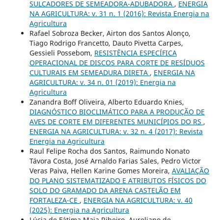
SULCADORES DE SEMEADORA-ADUBADORA
,
ENERGIA
NA AGRICULTURA: v. 31 n. 1 (2016): Revista Energia na
Agricultura
Rafael Sobroza Becker, Airton dos Santos Alonço,
Tiago Rodrigo Francetto, Dauto Pivetta Carpes,
Gessieli Possebom,
RESISTÊNCIA ESPECÍFICA
OPERACIONAL DE DISCOS PARA CORTE DE RESÍDUOS
CULTURAIS EM SEMEADURA DIRETA
,
ENERGIA NA
AGRICULTURA: v. 34 n. 01 (2019): Energia na
Agricultura
Zanandra Boff Oliveira, Alberto Eduardo Knies,
DIAGNÓSTICO BIOCLIMÁTICO PARA A PRODUÇÃO DE
AVES DE CORTE EM DIFERENTES MUNICÍPIOS DO RS
,
ENERGIA NA AGRICULTURA: v. 32 n. 4 (2017): Revista
Energia na Agricultura
Raul Felipe Rocha dos Santos, Raimundo Nonato
Távora Costa, José Arnaldo Farias Sales, Pedro Victor
Veras Paiva, Hellen Karine Gomes Moreira,
AVALIAÇÃO
DO PLANO SISTEMATIZADO E ATRIBUTOS FÍSICOS DO
SOLO DO GRAMADO DA ARENA CASTELÃO EM
FORTALEZA-CE
,
ENERGIA NA AGRICULTURA: v. 40
(2025): Energia na Agricultura
Lúcia de Fátima Maia Ribeiro, Aureliano de