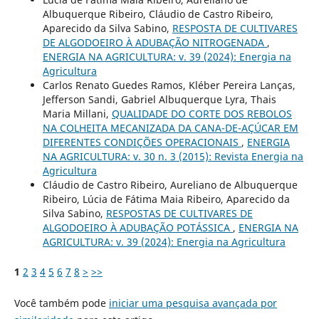
Albuquerque Ribeiro, Cláudio de Castro Ribeiro,
Aparecido da Silva Sabino,
RESPOSTA DE CULTIVARES
DE ALGODOEIRO À ADUBAÇÃO NITROGENADA
,
ENERGIA NA AGRICULTURA: v. 39 (2024): Energia na
Agricultura
Carlos Renato Guedes Ramos, Kléber Pereira Lanças,
Jefferson Sandi, Gabriel Albuquerque Lyra, Thais
Maria Millani,
QUALIDADE DO CORTE DOS REBOLOS
NA COLHEITA MECANIZADA DA CANA-DE-AÇÚCAR EM
DIFERENTES CONDIÇÕES OPERACIONAIS
,
ENERGIA
NA AGRICULTURA: v. 30 n. 3 (2015): Revista Energia na
Agricultura
Cláudio de Castro Ribeiro, Aureliano de Albuquerque
Ribeiro, Lúcia de Fátima Maia Ribeiro, Aparecido da
Silva Sabino,
RESPOSTAS DE CULTIVARES DE
ALGODOEIRO À ADUBAÇÃO POTÁSSICA
,
ENERGIA NA
AGRICULTURA: v. 39 (2024): Energia na Agricultura
1
2
3
4
5
6
7
8
>
>>
Você também pode
iniciar uma pesquisa avançada por