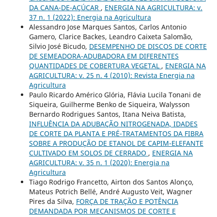
DA CANA-DE-AÇÚCAR
,
ENERGIA NA AGRICULTURA: v.
37 n. 1 (2022): Energia na Agricultura
Alessandro Jose Marques Santos, Carlos Antonio
Gamero, Clarice Backes, Leandro Caixeta Salomão,
Silvio José Bicudo,
DESEMPENHO DE DISCOS DE CORTE
DE SEMEADORA-ADUBADORA EM DIFERENTES
QUANTIDADES DE COBERTURA VEGETAL
,
ENERGIA NA
AGRICULTURA: v. 25 n. 4 (2010): Revista Energia na
Agricultura
Paulo Ricardo Américo Glória, Flávia Lucila Tonani de
Siqueira, Guilherme Benko de Siqueira, Walysson
Bernardo Rodrigues Santos, Itana Neiva Batista,
INFLUÊNCIA DA ADUBAÇÃO NITROGENADA, IDADES
DE CORTE DA PLANTA E PRÉ-TRATAMENTOS DA FIBRA
SOBRE A PRODUÇÃO DE ETANOL DE CAPIM-ELEFANTE
CULTIVADO EM SOLOS DE CERRADO
,
ENERGIA NA
AGRICULTURA: v. 35 n. 1 (2020): Energia na
Agricultura
Tiago Rodrigo Francetto, Airton dos Santos Alonço,
Mateus Potrich Bellé, André Augusto Veit, Wagner
Pires da Silva,
FORÇA DE TRAÇÃO E POTÊNCIA
DEMANDADA POR MECANISMOS DE CORTE E