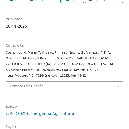
Publicado
26-11-2025
Como Citar
Costa, J. do N., Viana, T. V. de A., Pinheiro Neto, L. G., Menezes, F. F. F.,
Oliveira, P. M. A. de, & Barreto, L. G. A. (2025). EVAPOTRANSPIRAÇÃO E
COEFICIENTE DE CULTIVO (Kc) PARA A CULTURA DA BOCA-DE-LEÃO EM
AMBIENTE PROTEGIDO.
ENERGIA NA AGRICULTURA
,
40
, 118–124.
https://doi.org/10.17224/EnergAgric.2025v40p118-124
Fomatos de Citação
Edição
v. 40 (2025): Energia na Agricultura
Seção