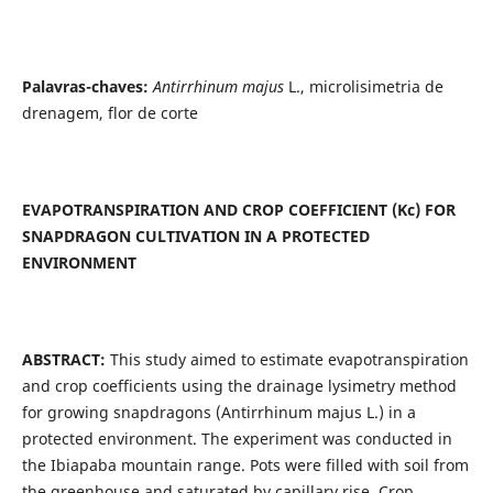
Palavras-chaves:
Antirrhinum majus
L., microlisimetria de
drenagem, flor de corte
EVAPOTRANSPIRATION AND CROP COEFFICIENT (Kc) FOR
SNAPDRAGON CULTIVATION IN A PROTECTED
ENVIRONMENT
ABSTRACT:
This study aimed to estimate evapotranspiration
and crop coefficients using the drainage lysimetry method
for growing snapdragons (Antirrhinum majus L.) in a
protected environment. The experiment was conducted in
the Ibiapaba mountain range. Pots were filled with soil from
the greenhouse and saturated by capillary rise. Crop