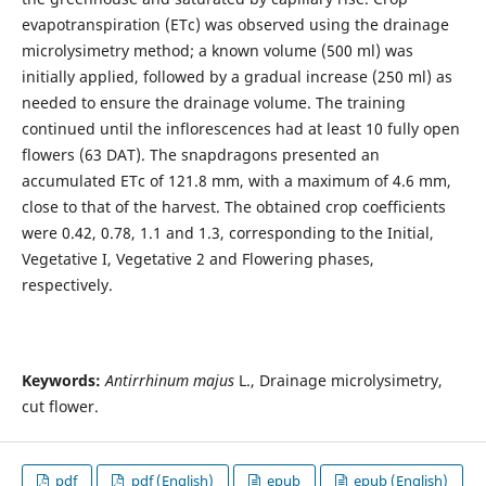
evapotranspiration (ETc) was observed using the drainage
microlysimetry method; a known volume (500 ml) was
initially applied, followed by a gradual increase (250 ml) as
needed to ensure the drainage volume. The training
continued until the inflorescences had at least 10 fully open
flowers (63 DAT). The snapdragons presented an
accumulated ETc of 121.8 mm, with a maximum of 4.6 mm,
close to that of the harvest. The obtained crop coefficients
were 0.42, 0.78, 1.1 and 1.3, corresponding to the Initial,
Vegetative I, Vegetative 2 and Flowering phases,
respectively.
Keywords:
Antirrhinum majus
L., Drainage microlysimetry,
cut flower.
pdf
pdf (English)
epub
epub (English)