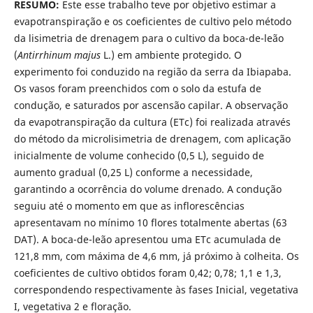
RESUMO:
Este esse trabalho teve por objetivo estimar a
evapotranspiração e os coeficientes de cultivo pelo método
da lisimetria de drenagem para o cultivo da boca-de-leão
(
Antirrhinum majus
L.) em ambiente protegido. O
experimento foi conduzido na região da serra da Ibiapaba.
Os vasos foram preenchidos com o solo da estufa de
condução, e saturados por ascensão capilar. A observação
da evapotranspiração da cultura (ETc) foi realizada através
do método da microlisimetria de drenagem, com aplicação
inicialmente de volume conhecido (0,5 L), seguido de
aumento gradual (0,25 L) conforme a necessidade,
garantindo a ocorrência do volume drenado. A condução
seguiu até o momento em que as inflorescências
apresentavam no mínimo 10 flores totalmente abertas (63
DAT). A boca-de-leão apresentou uma ETc acumulada de
121,8 mm, com máxima de 4,6 mm, já próximo à colheita. Os
coeficientes de cultivo obtidos foram 0,42; 0,78; 1,1 e 1,3,
correspondendo respectivamente às fases Inicial, vegetativa
I, vegetativa 2 e floração.