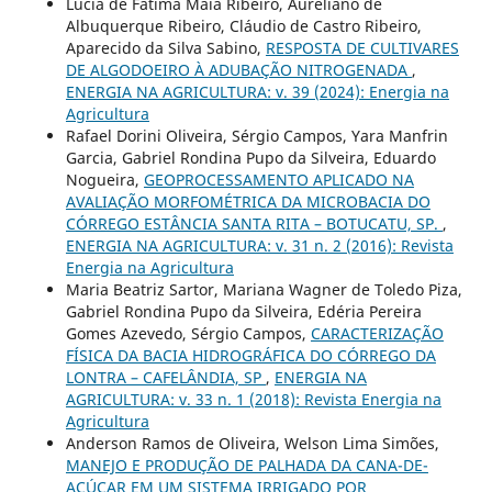
Lúcia de Fátima Maia Ribeiro, Aureliano de
Albuquerque Ribeiro, Cláudio de Castro Ribeiro,
Aparecido da Silva Sabino,
RESPOSTA DE CULTIVARES
DE ALGODOEIRO À ADUBAÇÃO NITROGENADA
,
ENERGIA NA AGRICULTURA: v. 39 (2024): Energia na
Agricultura
Rafael Dorini Oliveira, Sérgio Campos, Yara Manfrin
Garcia, Gabriel Rondina Pupo da Silveira, Eduardo
Nogueira,
GEOPROCESSAMENTO APLICADO NA
AVALIAÇÃO MORFOMÉTRICA DA MICROBACIA DO
CÓRREGO ESTÂNCIA SANTA RITA – BOTUCATU, SP.
,
ENERGIA NA AGRICULTURA: v. 31 n. 2 (2016): Revista
Energia na Agricultura
Maria Beatriz Sartor, Mariana Wagner de Toledo Piza,
Gabriel Rondina Pupo da Silveira, Edéria Pereira
Gomes Azevedo, Sérgio Campos,
CARACTERIZAÇÃO
FÍSICA DA BACIA HIDROGRÁFICA DO CÓRREGO DA
LONTRA – CAFELÂNDIA, SP
,
ENERGIA NA
AGRICULTURA: v. 33 n. 1 (2018): Revista Energia na
Agricultura
Anderson Ramos de Oliveira, Welson Lima Simões,
MANEJO E PRODUÇÃO DE PALHADA DA CANA-DE-
AÇÚCAR EM UM SISTEMA IRRIGADO POR