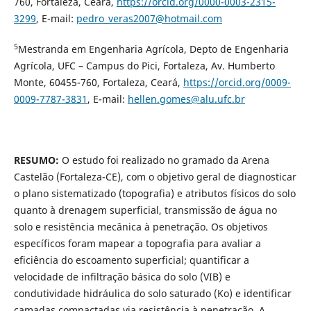
760, Fortaleza, Ceará,
https://orcid.org/0000-0003-2315-
3299
, E-mail:
pedro_veras2007@hotmail.com
5
Mestranda em Engenharia Agrícola, Depto de Engenharia
Agrícola, UFC – Campus do Pici, Fortaleza, Av. Humberto
Monte, 60455-760, Fortaleza, Ceará,
https://orcid.org/0009-
0009-7787-3831
, E-mail:
hellen.gomes@alu.ufc.br
RESUMO:
O estudo foi realizado no gramado da Arena
Castelão (Fortaleza-CE), com o objetivo geral de diagnosticar
o plano sistematizado (topografia) e atributos físicos do solo
quanto à drenagem superficial, transmissão de água no
solo e resistência mecânica à penetração. Os objetivos
específicos foram mapear a topografia para avaliar a
eficiência do escoamento superficial; quantificar a
velocidade de infiltração básica do solo (VIB) e
condutividade hidráulica do solo saturado (Ko) e identificar
camadas compactadas via resistência à penetração. A