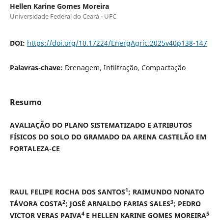
Hellen Karine Gomes Moreira
Universidade Federal do Ceará - UFC
DOI:
https://doi.org/10.17224/EnergAgric.2025v40p138-147
Palavras-chave:
Drenagem, Infiltração, Compactação
Resumo
AVALIAÇÃO DO PLANO SISTEMATIZADO E ATRIBUTOS
FÍSICOS DO SOLO DO GRAMADO DA ARENA CASTELÃO EM
FORTALEZA-CE
1
RAUL FELIPE ROCHA DOS SANTOS
; RAIMUNDO NONATO
2
3
TÁVORA COSTA
; JOSÉ ARNALDO FARIAS SALES
; PEDRO
4
5
VICTOR VERAS PAIVA
E HELLEN KARINE GOMES MOREIRA