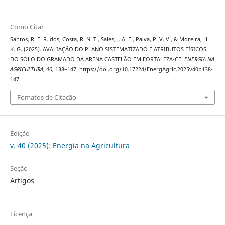
Como Citar
Santos, R. F. R. dos, Costa, R. N. T., Sales, J. A. F., Paiva, P. V. V., & Moreira, H.
K. G. (2025). AVALIAÇÃO DO PLANO SISTEMATIZADO E ATRIBUTOS FÍSICOS
DO SOLO DO GRAMADO DA ARENA CASTELÃO EM FORTALEZA-CE.
ENERGIA NA
AGRICULTURA
,
40
, 138–147. https://doi.org/10.17224/EnergAgric.2025v40p138-
147
Fomatos de Citação
Edição
v. 40 (2025): Energia na Agricultura
Seção
Artigos
Licença