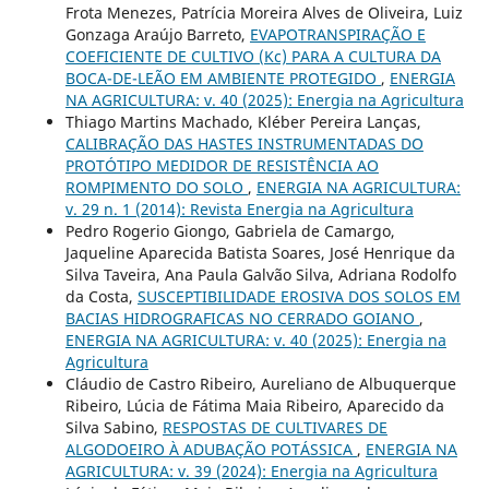
Frota Menezes, Patrícia Moreira Alves de Oliveira, Luiz
Gonzaga Araújo Barreto,
EVAPOTRANSPIRAÇÃO E
COEFICIENTE DE CULTIVO (Kc) PARA A CULTURA DA
BOCA-DE-LEÃO EM AMBIENTE PROTEGIDO
,
ENERGIA
NA AGRICULTURA: v. 40 (2025): Energia na Agricultura
Thiago Martins Machado, Kléber Pereira Lanças,
CALIBRAÇÃO DAS HASTES INSTRUMENTADAS DO
PROTÓTIPO MEDIDOR DE RESISTÊNCIA AO
ROMPIMENTO DO SOLO
,
ENERGIA NA AGRICULTURA:
v. 29 n. 1 (2014): Revista Energia na Agricultura
Pedro Rogerio Giongo, Gabriela de Camargo,
Jaqueline Aparecida Batista Soares, José Henrique da
Silva Taveira, Ana Paula Galvão Silva, Adriana Rodolfo
da Costa,
SUSCEPTIBILIDADE EROSIVA DOS SOLOS EM
BACIAS HIDROGRAFICAS NO CERRADO GOIANO
,
ENERGIA NA AGRICULTURA: v. 40 (2025): Energia na
Agricultura
Cláudio de Castro Ribeiro, Aureliano de Albuquerque
Ribeiro, Lúcia de Fátima Maia Ribeiro, Aparecido da
Silva Sabino,
RESPOSTAS DE CULTIVARES DE
ALGODOEIRO À ADUBAÇÃO POTÁSSICA
,
ENERGIA NA
AGRICULTURA: v. 39 (2024): Energia na Agricultura