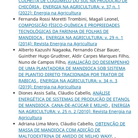
COLHEITA DE COGUMELO DO SOL NA PRODUÇÃO DE
CHICÓRIA
,
ENERGIA NA AGRICULTURA: v. 37 n. 1
(2022): Energia na Agricultura
Fernanda Rossi Moretti Trombini, Magali Leonel,
COMPOSIÇÃO FÍSICO-QUÍMICA E PROPRIEDADES
TECNOLÓGICAS DA FARINHA DE FOLHAS DE
MANDIOCA
,
ENERGIA NA AGRICULTURA: v. 29 n. 1
(2014): Revista Energia na Agricultura
Alberto Kazushi Nagaoka, Fernando César Bauer,
Guinther Hugo Grudtner, Aldir Carpes Marques Filho,
Nuno de Campos Filho,
AVALIAÇÃO DO DESEMPENHO
DE UMA PLANTADORA DE MANDIOCA SOB SISTEMA
DE PLANTIO DIRETO TRACIONADA POR TRATOR DE
RABIÇAS
,
ENERGIA NA AGRICULTURA: v. 34 n. 3
(2019): Energia na Agricultura
Diones Assis Salla, Cláudio Cabello,
ANÁLISE
ENERGÉTICA DE SISTEMAS DE PRODUÇÃO DE ETANOL
DE MANDIOCA, CANA-DE-AÇÚCAR E MILHO
,
ENERGIA
NA AGRICULTURA: v. 25 n. 2 (2010): Revista Energia na
Agricultura
Adriana Lima Moro, Cláudio Cabello,
OBTENÇÃO DE
MASSA DE MANDIOCA COM ADIÇÃO DE
MALTODEXTRINA DE AMIDO DE MILHO WAXY.
,