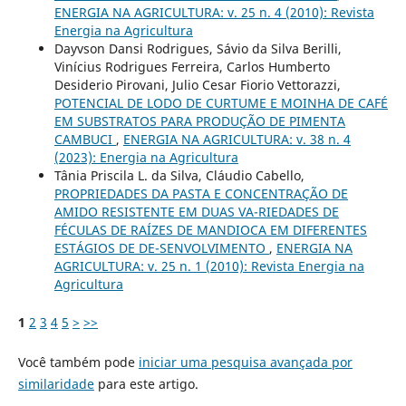
ENERGIA NA AGRICULTURA: v. 25 n. 4 (2010): Revista
Energia na Agricultura
Dayvson Dansi Rodrigues, Sávio da Silva Berilli,
Vinícius Rodrigues Ferreira, Carlos Humberto
Desiderio Pirovani, Julio Cesar Fiorio Vettorazzi,
POTENCIAL DE LODO DE CURTUME E MOINHA DE CAFÉ
EM SUBSTRATOS PARA PRODUÇÃO DE PIMENTA
CAMBUCI
,
ENERGIA NA AGRICULTURA: v. 38 n. 4
(2023): Energia na Agricultura
Tânia Priscila L. da Silva, Cláudio Cabello,
PROPRIEDADES DA PASTA E CONCENTRAÇÃO DE
AMIDO RESISTENTE EM DUAS VA-RIEDADES DE
FÉCULAS DE RAÍZES DE MANDIOCA EM DIFERENTES
ESTÁGIOS DE DE-SENVOLVIMENTO
,
ENERGIA NA
AGRICULTURA: v. 25 n. 1 (2010): Revista Energia na
Agricultura
1
2
3
4
5
>
>>
Você também pode
iniciar uma pesquisa avançada por
similaridade
para este artigo.