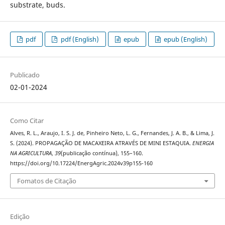
substrate, buds.
pdf
pdf (English)
epub
epub (English)
Publicado
02-01-2024
Como Citar
Alves, R. L., Araujo, I. S. J. de, Pinheiro Neto, L. G., Fernandes, J. A. B., & Lima, J.
S. (2024). PROPAGAÇÃO DE MACAXEIRA ATRAVÉS DE MINI ESTAQUIA.
ENERGIA
NA AGRICULTURA
,
39
(publicação contínua), 155–160.
https://doi.org/10.17224/EnergAgric.2024v39p155-160
Fomatos de Citação
Edição