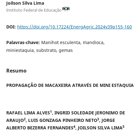
Joilson Silva Lima
Instituto Federal de Educação
DOI:
https://doi.org/10.17224/EnergAgric.2024v39p155-160
Palavras-chave:
Manihot esculenta, mandioca,
miniestaquia, substrato, gemas
Resumo
PROPAGAÇÃO DE MACAXEIRA ATRAVÉS DE MINI ESTAQUIA
1
RAFAEL LIMA ALVES
, INGRID SOLEDADE JERONIMO DE
2
3
ARAUJO
, LUIS GONZAGA PINHEIRO NETO
, JORGE
4
5
ALBERTO BEZERRA FERNANDES
, JOILSON SILVA LIMA