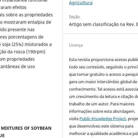
Agricultura
raram efeitos
ais sobre as propriedades
Seção
ão mostraram entalpia de
Artigo sem classificação na Rev. 
mido presente nas
ores porcentagens de
e soja (25%) misturados a
Licença
ção da rosca (190rpm)
com propriedades
Esta revista proporciona acesso publi
stantâneas de uso
todo seu conteúdo, seguindo o princí
que tornar gratuito o acesso a pesqui
gera um maior intercâmbio global de
conhecimento. Tal acesso está associ
um crescimento da leitura e citação d
trabalho de um autor. Para maiores
informações sobre esta abordagem,
visite
Public Knowledge Project
, proje
que desenvolveu este sistema para
 MIXTURES OF SOYBEAN
melhorar a qualidade acadêmica e pú
UE