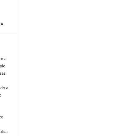
EA
co a
pio
sas
ado a
o
to
blica