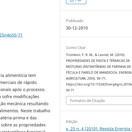
Publicado
30-12-2010
v25n4p50-71
Como Citar
Trombini, F. R. M., & Leonel, M. (2010).
PROPRIEDADES DE PASTA E TÉRMICAS DE
MISTURAS INSTANTÂNEAS DE FARINHA DE 
FÉCULA E FARELO DE MANDIOCA.
ENERGIA
ia alimentícia tem
AGRICULTURA
,
25
(4), 50–71.
merciais de rápido
https://doi.org/10.17224/EnergAgric.2010
ionais após o processo.
50-71
a sofre modificações
Fomatos de Citação
cção mecânica resultando
limentos. Neste trabalho
matéria-prima e das
Edição
 sobre as propriedades
v. 25 n. 4 (2010): Revista Energia
 instantânea funcional