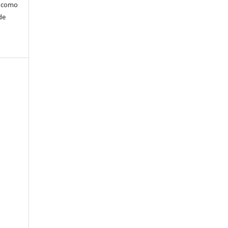
m como
de