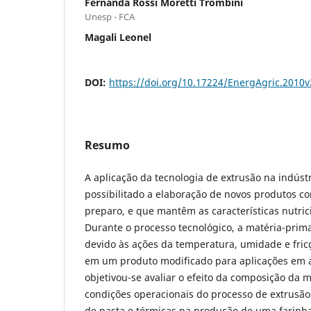
Fernanda Rossi Moretti Trombini
Unesp - FCA
Magali Leonel
DOI:
https://doi.org/10.17224/EnergAgric.2010
Resumo
A aplicação da tecnologia de extrusão na indústr
possibilitado a elaboração de novos produtos co
preparo, e que mantêm as características nutric
Durante o processo tecnológico, a matéria-prim
devido às ações da temperatura, umidade e fri
em um produto modificado para aplicações em a
objetivou-se avaliar o efeito da composição da 
condições operacionais do processo de extrusão
de pasta e térmicas na produção de uma farinha