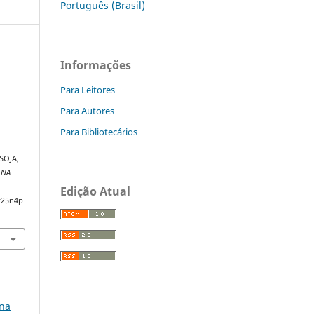
Português (Brasil)
Informações
Para Leitores
Para Autores
Para Bibliotecários
SOJA,
 NA
Edição Atual
v25n4p
 na