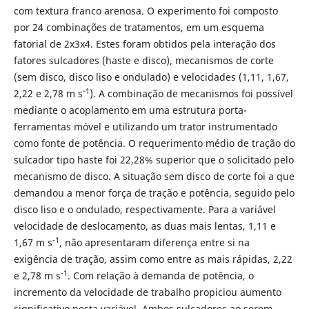
com textura franco arenosa. O experimento foi composto
por 24 combinações de tratamentos, em um esquema
fatorial de 2x3x4. Estes foram obtidos pela interação dos
fatores sulcadores (haste e disco), mecanismos de corte
(sem disco, disco liso e ondulado) e velocidades (1,11, 1,67,
-1
2,22 e 2,78 m s
). A combinação de mecanismos foi possível
mediante o acoplamento em uma estrutura porta-
ferramentas móvel e utilizando um trator instrumentado
como fonte de potência. O requerimento médio de tração do
sulcador tipo haste foi 22,28% superior que o solicitado pelo
mecanismo de disco. A situação sem disco de corte foi a que
demandou a menor força de tração e potência, seguido pelo
disco liso e o ondulado, respectivamente. Para a variável
velocidade de deslocamento, as duas mais lentas, 1,11 e
-1
1,67 m s
, não apresentaram diferença entre si na
exigência de tração, assim como entre as mais rápidas, 2,22
-1
e 2,78 m s
. Com relação à demanda de potência, o
incremento da velocidade de trabalho propiciou aumento
significativo nesta variável. Ambos sulcadores ao serem