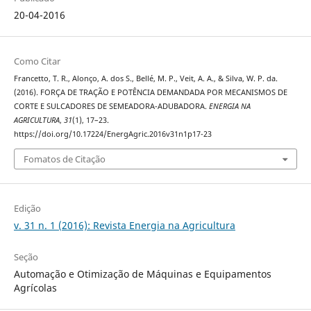
20-04-2016
Como Citar
Francetto, T. R., Alonço, A. dos S., Bellé, M. P., Veit, A. A., & Silva, W. P. da.
(2016). FORÇA DE TRAÇÃO E POTÊNCIA DEMANDADA POR MECANISMOS DE
CORTE E SULCADORES DE SEMEADORA-ADUBADORA.
ENERGIA NA
AGRICULTURA
,
31
(1), 17–23.
https://doi.org/10.17224/EnergAgric.2016v31n1p17-23
Fomatos de Citação
Edição
v. 31 n. 1 (2016): Revista Energia na Agricultura
Seção
Automação e Otimização de Máquinas e Equipamentos
Agrícolas