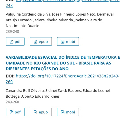
248
Valquiria Cordeiro da Silva, José Pinheiro Lopes Neto, Dermeval
Araújo Furtado, Jaciara Ribeiro Miranda, Joelma Vieira do
Nascimento Duarte
239-248
pdf
epub
mobi
VARIABILIDADE ESPACIAL DO ÍNDICE DE TEMPERATURA E
UMIDADE NO RIO GRANDE DO SUL - BRASIL PARA AS
DIFERENTES ESTAÇÕES DO ANO
DOI:
https://doi.org/10.17224/EnergAgric.2021v36n2p249-
260
Zanandra Boff Oliveira, Sidinei Zwick Radons, Eduardo Leonel
Bottega, Alberto Eduardo Knies
249-260
pdf
epub
mobi