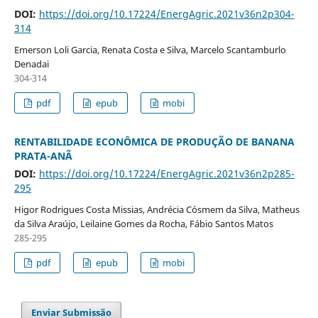
DOI:
https://doi.org/10.17224/EnergAgric.2021v36n2p304-
314
Emerson Loli Garcia, Renata Costa e Silva, Marcelo Scantamburlo
Denadai
304-314
pdf
epub
mobi
RENTABILIDADE ECONÔMICA DE PRODUÇÃO DE BANANA
PRATA-ANÃ
DOI:
https://doi.org/10.17224/EnergAgric.2021v36n2p285-
295
Higor Rodrigues Costa Missias, Andrécia Cósmem da Silva, Matheus
da Silva Araújo, Leilaine Gomes da Rocha, Fábio Santos Matos
285-295
pdf
epub
mobi
Enviar Submissão