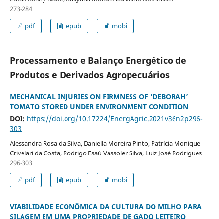
273-284
pdf
epub
mobi
Processamento e Balanço Energético de
Produtos e Derivados Agropecuários
MECHANICAL INJURIES ON FIRMNESS OF ‘DEBORAH’
TOMATO STORED UNDER ENVIRONMENT CONDITION
DOI:
https://doi.org/10.17224/EnergAgric.2021v36n2p296-
303
Alessandra Rosa da Silva, Daniella Moreira Pinto, Patrícia Monique
Crivelari da Costa, Rodrigo Esaú Vassoler Silva, Luiz José Rodrigues
296-303
pdf
epub
mobi
VIABILIDADE ECONÔMICA DA CULTURA DO MILHO PARA
SILAGEM EM UMA PROPRIEDADE DE GADO LEITEIRO