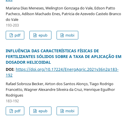
Mariana Dias Meneses, Welington Gonzaga do Vale, Edson Patto
Pacheco, Adilson Machado Enes, Patricia de Azevedo Castelo Branco
do Vale
193-203
pdf
epub
mobi
INFLUÊNCIA DAS CARACTERÍSTICAS FÍSICAS DE
FERTILIZANTES SÓLIDOS SOBRE A TAXA DE APLICAÇÃO EM
DOSADOR HELICOIDAL
DOI:
https://doi.org/10.17224/EnergAgric.2021v36n2p183-
192
Rafael Sobroza Becker, Airton dos Santos Alonço, Tiago Rodrigo
Francetto, Wagner Alexandre Silveira da Cruz, Henrique Eguilhor
Rodrigues
183-192
pdf
epub
mobi