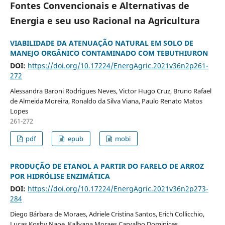
Fontes Convencionais e Alternativas de
Energia e seu uso Racional na Agricultura
VIABILIDADE DA ATENUAÇÃO NATURAL EM SOLO DE
MANEJO ORGÂNICO CONTAMINADO COM TEBUTHIURON
DOI:
https://doi.org/10.17224/EnergAgric.2021v36n2p261-
272
Alessandra Baroni Rodrigues Neves, Victor Hugo Cruz, Bruno Rafael
de Almeida Moreira, Ronaldo da Silva Viana, Paulo Renato Matos
Lopes
261-272
pdf
epub
mobi
PRODUÇÃO DE ETANOL A PARTIR DO FARELO DE ARROZ
POR HIDRÓLISE ENZIMÁTICA
DOI:
https://doi.org/10.17224/EnergAgric.2021v36n2p273-
284
Diego Bárbara de Moraes, Adriele Cristina Santos, Erich Collicchio,
Lucas Koshy Naoe, Kallyana Moraes Carvalho Dominices