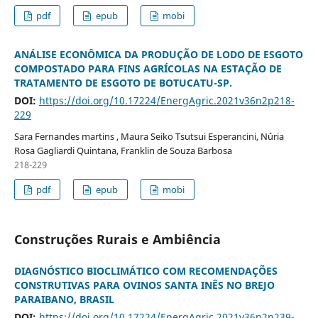
pdf
epub
mobi
ANÁLISE ECONÔMICA DA PRODUÇÃO DE LODO DE ESGOTO
COMPOSTADO PARA FINS AGRÍCOLAS NA ESTAÇÃO DE
TRATAMENTO DE ESGOTO DE BOTUCATU-SP.
DOI:
https://doi.org/10.17224/EnergAgric.2021v36n2p218-
229
Sara Fernandes martins , Maura Seiko Tsutsui Esperancini, N´úria
Rosa Gagliardi Quintana, Franklin de Souza Barbosa
218-229
pdf
epub
mobi
Construções Rurais e Ambiência
DIAGNÓSTICO BIOCLIMÁTICO COM RECOMENDAÇÕES
CONSTRUTIVAS PARA OVINOS SANTA INÊS NO BREJO
PARAIBANO, BRASIL
DOI:
https://doi.org/10.17224/EnergAgric.2021v36n2p239-