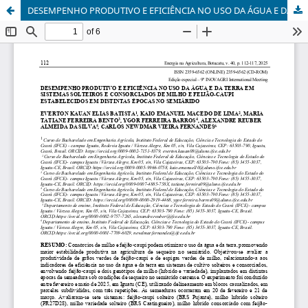
DESEMPENHO PRODUTIVO E EFICIÊNCIA NO USO DA ÁGUA E DA TERRA EM SISTEMAS SOLTEIROS E CONSORCIADOS DE MILHO E FEIJÃO-CAUPI ESTABELECIDOS EM DISTINTAS ÉPOCAS NO SEMIÁRIDO