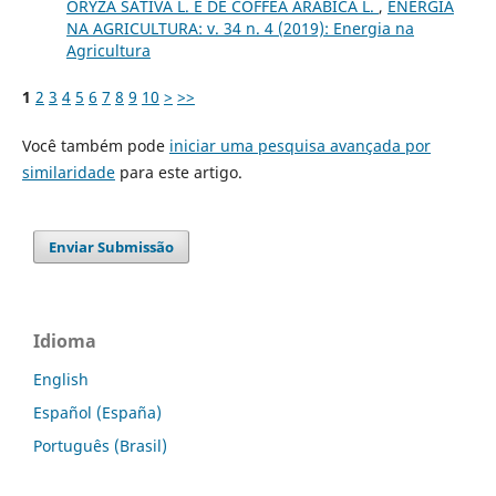
ORYZA SATIVA L. E DE COFFEA ARABICA L.
,
ENERGIA
NA AGRICULTURA: v. 34 n. 4 (2019): Energia na
Agricultura
1
2
3
4
5
6
7
8
9
10
>
>>
Você também pode
iniciar uma pesquisa avançada por
similaridade
para este artigo.
Enviar Submissão
Idioma
English
Español (España)
Português (Brasil)