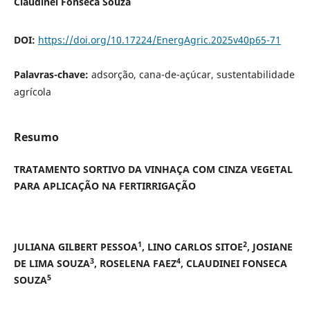
Claudinei Fonseca Souza
DOI:
https://doi.org/10.17224/EnergAgric.2025v40p65-71
Palavras-chave:
adsorção, cana-de-açúcar, sustentabilidade
agrícola
Resumo
TRATAMENTO SORTIVO DA VINHAÇA COM CINZA VEGETAL
PARA APLICAÇÃO NA FERTIRRIGAÇÃO
1
2
JULIANA GILBERT PESSOA
, LINO CARLOS SITOE
, JOSIANE
3
4
DE LIMA SOUZA
, ROSELENA FAEZ
, CLAUDINEI FONSECA
5
SOUZA