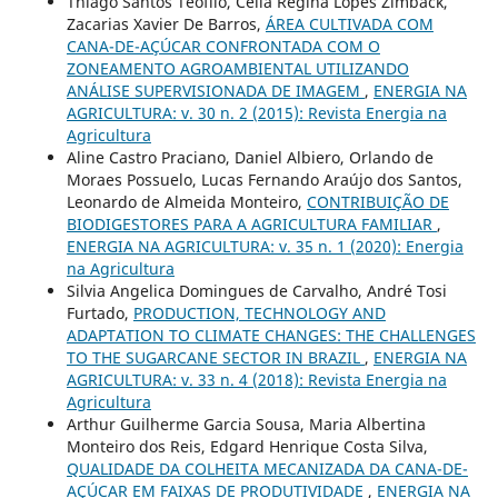
Thiago Santos Teofilo, Célia Regina Lopes Zimback,
Zacarias Xavier De Barros,
ÁREA CULTIVADA COM
CANA-DE-AÇÚCAR CONFRONTADA COM O
ZONEAMENTO AGROAMBIENTAL UTILIZANDO
ANÁLISE SUPERVISIONADA DE IMAGEM
,
ENERGIA NA
AGRICULTURA: v. 30 n. 2 (2015): Revista Energia na
Agricultura
Aline Castro Praciano, Daniel Albiero, Orlando de
Moraes Possuelo, Lucas Fernando Araújo dos Santos,
Leonardo de Almeida Monteiro,
CONTRIBUIÇÃO DE
BIODIGESTORES PARA A AGRICULTURA FAMILIAR
,
ENERGIA NA AGRICULTURA: v. 35 n. 1 (2020): Energia
na Agricultura
Silvia Angelica Domingues de Carvalho, André Tosi
Furtado,
PRODUCTION, TECHNOLOGY AND
ADAPTATION TO CLIMATE CHANGES: THE CHALLENGES
TO THE SUGARCANE SECTOR IN BRAZIL
,
ENERGIA NA
AGRICULTURA: v. 33 n. 4 (2018): Revista Energia na
Agricultura
Arthur Guilherme Garcia Sousa, Maria Albertina
Monteiro dos Reis, Edgard Henrique Costa Silva,
QUALIDADE DA COLHEITA MECANIZADA DA CANA-DE-
AÇÚCAR EM FAIXAS DE PRODUTIVIDADE
,
ENERGIA NA