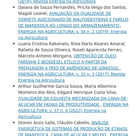
(2014): Revista Energia na Agricultura
Daiana de Souza Fernandes, Pricila Veiga dos Santos,
Magali Leonel,
AVALIAÇÃO DA QUALIDADE DE
SORVETE ADICIONADO DE MALTODEXTRINA E FARELO
DE MANDIOCA AO LONGO DO ARMAZENAMENTO
,
ENERGIA NA AGRICULTURA: v. 34 n. 2 (2019): Energia
na Agricultura
Luana Cristina Rabonato, Rívia Darla Alvares Amaral,
Rafaela de Souza Oliveira, Roseli Aparecida Ferrari,
Marcelo Antonio Morgano,
OBTENÇÃO DE ÓLEO,
FARINHA E BIODIESEL ETÍLICO A PARTIR DA
PRENSAGEM A FRIO DE AMÊNDOAS DE GIRASSOL
,
ENERGIA NA AGRICULTURA: v. 32 n. 3 (2017): Revista
Energia na Agricultura
Arthur Guilherme Garcia Sousa, Maria Albertina
Monteiro dos Reis, Edgard Henrique Costa Silva,
QUALIDADE DA COLHEITA MECANIZADA DA CANA-DE-
AÇÚCAR EM FAIXAS DE PRODUTIVIDADE
,
ENERGIA NA
AGRICULTURA: v. 37 n. 4 (2022): Energia na
Agricultura
Diones Assis Salla, Cláudio Cabello,
ANÁLISE
ENERGÉTICA DE SISTEMAS DE PRODUÇÃO DE ETANOL
DE MANDIOCA, CANA-DE-AÇÚCAR E MILHO
,
ENERGIA