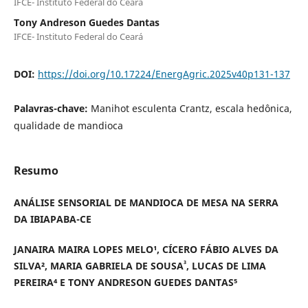
IFCE- Instituto Federal do Ceará
Tony Andreson Guedes Dantas
IFCE- Instituto Federal do Ceará
DOI:
https://doi.org/10.17224/EnergAgric.2025v40p131-137
Palavras-chave:
Manihot esculenta Crantz, escala hedônica,
qualidade de mandioca
Resumo
ANÁLISE SENSORIAL DE MANDIOCA DE MESA NA SERRA
DA IBIAPABA-CE
JANAIRA MAIRA LOPES MELO¹, CÍCERO FÁBIO ALVES DA
³
SILVA², MARIA GABRIELA DE SOUSA
, LUCAS DE LIMA
PEREIRA⁴ E TONY ANDRESON GUEDES DANTAS⁵