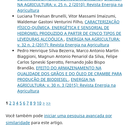
NA AGRICULTURA: v. 25 n. 2 (2010): Revista Energia na
Agricultura
Luciana Trevisan Brunelli, Vitor Massami Imaizumi,
Waldemar Gastoni Venturini Filho,
CARACTERIZAÇÃO
FÍSICO-QUÍMICA, ENERGÉTICA E SENSORIAL DE
HIDROMEL PRODUZIDO A PARTIR DE CINCO TIPOS DE
LEVEDURAS ALCOÓLICA
,
ENERGIA NA AGRICULTURA:
v. 32 n. 2 (2017): Revista Energia na Agricultura
Pedro Henrique Silva Bezerra, Marco Antonio Martin
Biaggioni, Magnun Antonio Penariol da Silva, Felipe
Carlos Spneski Sperotto, Fernando João Bispo
Brandão,
EFEITO DO ARMAZENAMENTO NA
QUALIDADE DOS GRÃOS E DO ÓLEO DE CRAMBE PARA
PRODUÇÃO DE BIODIESEL
,
ENERGIA NA
AGRICULTURA: v. 30 n. 3 (2015): Revista Energia na
Agricultura
1
2
3
4
5
6
7
8
9
10
>
>>
Você também pode
iniciar uma pesquisa avançada por
similaridade
para este artigo.