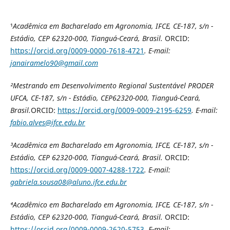
¹
Acadêmica em Bacharelado em Agronomia, IFCE, CE-187, s/n -
Estádio, CEP 62320-000, Tianguá-Ceará, Brasil.
ORCID:
https://orcid.org/0009-0000-7618-4721
. E-mail:
janairamelo90@gmail.com
²Mestrando em Desenvolvimento Regional Sustentável PRODER
UFCA, CE-187, s/n - Estádio, CEP62320-000, Tianguá-Ceará,
Brasil.
ORCID:
https://orcid.org/0009-0009-2195-6259
. E-mail:
fabio.alves@ifce.edu.br
³Acadêmica em Bacharelado em Agronomia, IFCE, CE-187, s/n -
Estádio, CEP 62320-000, Tianguá-Ceará, Brasil.
ORCID:
https://orcid.org/0009-0007-4288-1722
. E-mail:
gabriela.sousa08@aluno.ifce.edu.br
⁴Acadêmico em Bacharelado em Agronomia, IFCE, CE-187, s/n -
Estádio, CEP 62320-000, Tianguá-Ceará, Brasil.
ORCID:
https://orcid.org/0009-0009-2620-5753
. E-mail: