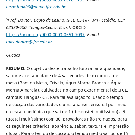
lucas.lima09@aluno.ifce.edu.br
5
Prof. Doutor, Depto de Ensino, IFCE, CE-187, s/n - Estádio, CEP
62320-000, Tianguá-Ceará, Brasil.
ORCID:
https://orcid.org/0000-0003-0651-7097
. E-mail:
tony.dantas@ifce.edu.br
Guedes
RESUMO
: O objetivo deste trabalho foi avaliar a qualidade,
sabor e aceitabilidade de 4 variedades de mandioca de
mesa (Bom na Mesa, Crivela, Água Morna Branca e Água
Morna Amarela), cultivadas no campo experimental do IFCE,
campus Tianguá- CE. Para tal avaliação foi usado o tempo
de cocção das variedades e uma análise sensorial por meio
da escala hedônica que vai de 1 (desgostei muitíssimo) a 9
(gostei muitíssimo) com 30 provadores não treinados, para
os seguintes critérios: aparência, sabor, textura e impressão
global. Para o tempo de cocção, o tempo médio variou de 15