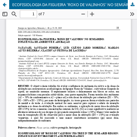
ECOFISIOLOGIA DA FIGUEIRA 'ROXO DE VALINHOS' NO SEMIÁRIDO: INFLUÊNCIA DE AMBIENTE E ADUBAÇÃO