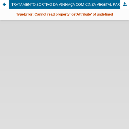
TRATAMENTO SORTIVO DA VINHAÇA COM CINZA VEGETAL PARA APLICAÇÃO NA FERTIRRIGAÇÃO