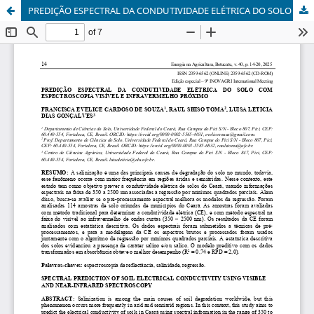
PREDIÇÃO ESPECTRAL DA CONDUTIVIDADE ELÉTRICA DO SOLO COM ESPECTROSCOPIA VISÍVEL E INFRAVERMELHO PRÓXIMO