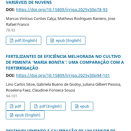
VARIÁVEIS DE NUVENS
DOI:
https://doi.org/10.15809/irriga.2025v30p78-93
Marcus Vinícius Contes Calça, Matheus Rodrigues Raniero, Jose
Rafael Franco
78-93
pdf (English)
epub (English)
FERTILIZANTES DE EFICIÊNCIA MELHORADA NO CULTIVO
DE PIMENTA 'MARIA BONITA': UMA COMPARAÇÃO COM A
FERTIRRIGAÇÃO
DOI:
https://doi.org/10.15809/irriga.2025v30p94-101
Lino Carlos Sitoe, Gabriela Bueno de Godoy, Juliana Gilbert Pessoa,
Roselena Faez, Claudinei Fonseca Souza
94-101
pdf
pdf (English)
epub
epub (English)
DESENVOLVIMENTO E CALIBRAÇÃO DE UM SENSOR DE