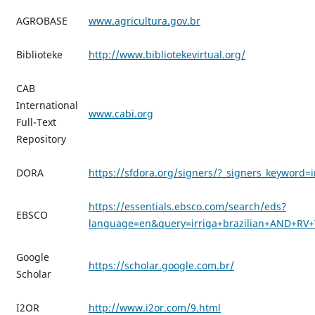
AGROBASE
www.agricultura.gov.br
Biblioteke
http://www.bibliotekevirtual.org/
CAB
International
www.cabi.org
Full-Text
Repository
DORA
https://sfdora.org/signers/?_signers_keyword=i
https://essentials.ebsco.com/search/eds?
EBSCO
language=en&query=irriga+brazilian+AND+RV+
Google
https://scholar.google.com.br/
Scholar
I2OR
http://www.i2or.com/9.html