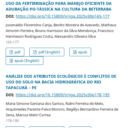
USO DA FERTIRRIGAÇÃO PARA MANEJO EFICIENTE DA
ADUBAÇÃO PO-TÁSSICA NA CULTURA DA BETERRABA
DOI:
https://doi.org/10.15809/irriga.2025v30p165-177
Juvenaldo Florentino Canja, Benito Moreira de Azevedo, Matheus
Amorim Ferreira, Bruno Harrisson da Silva Mendonça, Francisco
Hermeson Rodrigues Costa, Alexsandro Oliveira Silva
165-177
pdf
pdf (English)
epub
epub (English)
ANÁLISE DOS ATRIBUTOS ECOLÓGICOS E CONFLITOS DE
USO DO SOLO NA BACIA HIDROGRÁFICA DO RIO
TAPACURÁ – PE
DOI:
https://doi.org/10.15809/irriga.2025v30p178-195
Maria Simone Santana dos Santos, Ralini Ferreira de Melo,
Arquimedes Parente Paiva Mororo, Regillys Bernardino Ferreira de
Sena, Marcus Metri Correa
178-195