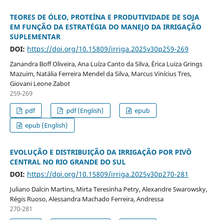
TEORES DE ÓLEO, PROTEÍNA E PRODUTIVIDADE DE SOJA
EM FUNÇÃO DA ESTRATÉGIA DO MANEJO DA IRRIGAÇÃO
SUPLEMENTAR
DOI:
https://doi.org/10.15809/irriga.2025v30p259-269
Zanandra Boff Oliveira, Ana Luíza Canto da Silva, Érica Luiza Grings
Mazuim, Natália Ferreira Mendel da Silva, Marcus Vinícius Tres,
Giovani Leone Zabot
259-269
pdf
pdf (English)
epub
epub (English)
EVOLUÇÃO E DISTRIBUIÇÃO DA IRRIGAÇÃO POR PIVÔ
CENTRAL NO RIO GRANDE DO SUL
DOI:
https://doi.org/10.15809/irriga.2025v30p270-281
Juliano Dalcin Martins, Mirta Teresinha Petry, Alexandre Swarowsky,
Régis Ruoso, Alessandra Machado Ferreira, Andressa
270-281