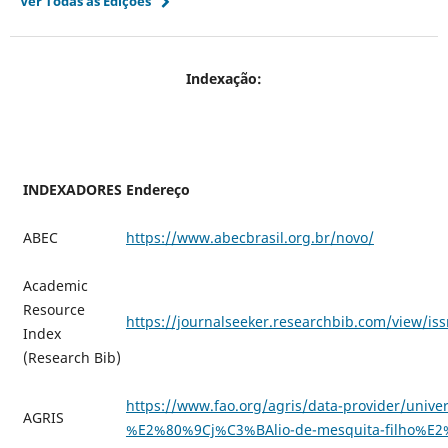
Ver Todas as Edições
Indexação:
INDEXADORES
Endereço
ABEC
https://www.abecbrasil.org.br/novo/
Academic
Resource
https://journalseeker.researchbib.com/view/is
Index
(Research Bib)
https://www.fao.org/agris/data-provider/unive
AGRIS
%E2%80%9Cj%C3%BAlio-de-mesquita-filho%E