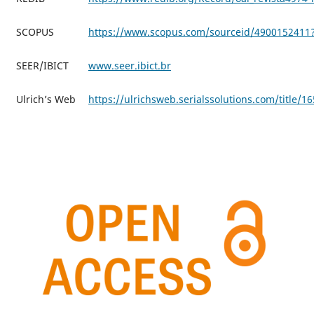
SCOPUS
https://www.scopus.com/sourceid/4900152411?o
SEER/IBICT
www.seer.ibict.br
Ulrich’s Web
https://ulrichsweb.serialssolutions.com/title/