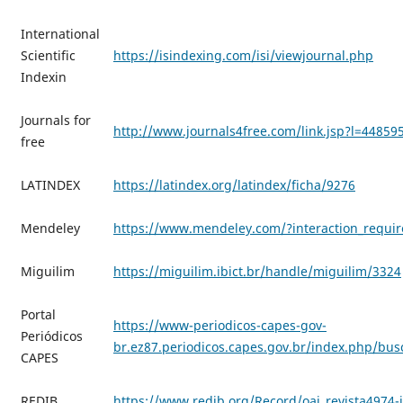
International
Scientific
https://isindexing.com/isi/viewjournal.php
Indexin
Journals for
http://www.journals4free.com/link.jsp?l=44859
free
LATINDEX
https://latindex.org/latindex/ficha/9276
Mendeley
https://www.mendeley.com/?interaction_requir
Miguilim
https://miguilim.ibict.br/handle/miguilim/3324
Portal
https://www-periodicos-capes-gov-
Periódicos
br.ez87.periodicos.capes.gov.br/index.php/bu
CAPES
REDIB
https://www.redib.org/Record/oai_revista4974-i