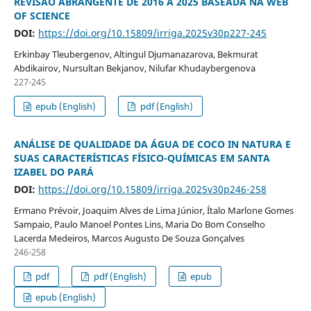
REVISÃO ABRANGENTE DE 2016 A 2025 BASEADA NA WEB
OF SCIENCE
DOI:
https://doi.org/10.15809/irriga.2025v30p227-245
Erkinbay Tleubergenov, Altingul Djumanazarova, Bekmurat
Abdikairov, Nursultan Bekjanov, Nilufar Khudaybergenova
227-245
epub (English)
pdf (English)
ANÁLISE DE QUALIDADE DA ÁGUA DE COCO IN NATURA E
SUAS CARACTERÍSTICAS FÍSICO-QUÍMICAS EM SANTA
IZABEL DO PARÁ
DOI:
https://doi.org/10.15809/irriga.2025v30p246-258
Ermano Prévoir, Joaquim Alves de Lima Júnior, Ítalo Marlone Gomes
Sampaio, Paulo Manoel Pontes Lins, Maria Do Bom Conselho
Lacerda Medeiros, Marcos Augusto De Souza Gonçalves
246-258
pdf
pdf (English)
epub
epub (English)