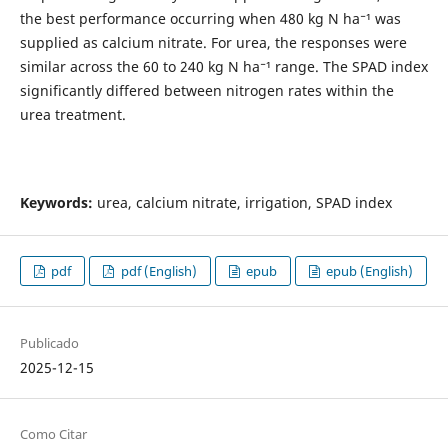
the best performance occurring when 480 kg N ha⁻¹ was
supplied as calcium nitrate. For urea, the responses were
similar across the 60 to 240 kg N ha⁻¹ range. The SPAD index
significantly differed between nitrogen rates within the
urea treatment.
Keywords:
urea, calcium nitrate, irrigation, SPAD index
pdf
pdf (English)
epub
epub (English)
Publicado
2025-12-15
Como Citar