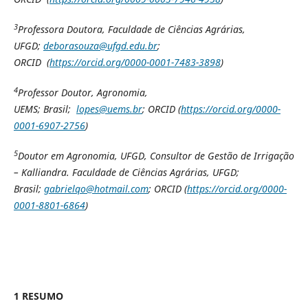
3
Professora Doutora, Faculdade de Ciências Agrárias,
UFGD;
deborasouza@ufgd.edu.br
;
ORCID (
https://orcid.org/0000-0001-7483-3898
)
4
Professor Doutor, Agronomia,
UEMS; Brasil;
lopes@uems.br
; ORCID (
https://orcid.org/0000-
0001-6907-2756
)
5
Doutor em Agronomia, UFGD, Consultor de Gestão de Irrigação
– Kalliandra. Faculdade de Ciências Agrárias, UFGD;
Brasil;
gabrielqo@hotmail.com
; ORCID (
https://orcid.org/0000-
0001-8801-6864
)
1 RESUMO