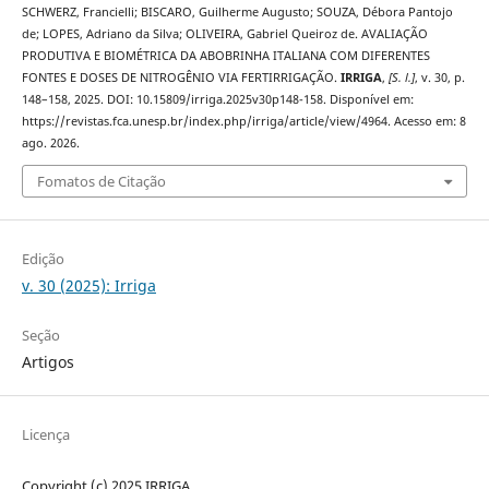
SCHWERZ, Francielli; BISCARO, Guilherme Augusto; SOUZA, Débora Pantojo
de; LOPES, Adriano da Silva; OLIVEIRA, Gabriel Queiroz de. AVALIAÇÃO
PRODUTIVA E BIOMÉTRICA DA ABOBRINHA ITALIANA COM DIFERENTES
FONTES E DOSES DE NITROGÊNIO VIA FERTIRRIGAÇÃO.
IRRIGA
,
[S. l.]
, v. 30, p.
148–158, 2025. DOI: 10.15809/irriga.2025v30p148-158. Disponível em:
https://revistas.fca.unesp.br/index.php/irriga/article/view/4964. Acesso em: 8
ago. 2026.
Fomatos de Citação
Edição
v. 30 (2025): Irriga
Seção
Artigos
Licença
Copyright (c) 2025 IRRIGA