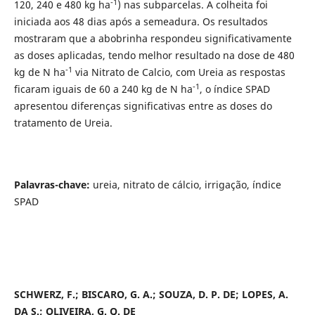
-1
120, 240 e 480 kg ha
) nas subparcelas. A colheita foi
iniciada aos 48 dias após a semeadura. Os resultados
mostraram que a abobrinha respondeu significativamente
as doses aplicadas, tendo melhor resultado na dose de 480
-1
kg de N ha
via Nitrato de Calcio, com Ureia as respostas
-1
ficaram iguais de 60 a 240 kg de N ha
, o índice SPAD
apresentou diferenças significativas entre as doses do
tratamento de Ureia.
Palavras-chave:
ureia, nitrato de cálcio, irrigação, índice
SPAD
SCHWERZ, F.; BISCARO, G. A.; SOUZA, D. P. DE; LOPES, A.
DA S.; OLIVEIRA, G. Q. DE