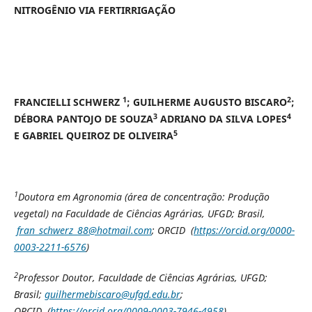
NITROGÊNIO VIA FERTIRRIGAÇÃO
1
2
FRANCIELLI SCHWERZ
; GUILHERME AUGUSTO BISCARO
;
3
4
DÉBORA PANTOJO DE SOUZA
ADRIANO DA SILVA LOPES
5
E GABRIEL QUEIROZ DE OLIVEIRA
1
Doutora em Agronomia (área de concentração: Produção
vegetal) na Faculdade de Ciências Agrárias, UFGD; Brasil,
fran_schwerz_88@hotmail.com
; ORCID (
https://orcid.org/0000-
0003-2211-6576
)
2
Professor Doutor, Faculdade de Ciências Agrárias, UFGD;
Brasil;
guilhermebiscaro@ufgd.edu.br
;
ORCID (
https://orcid.org/0009-0003-7946-4958
)