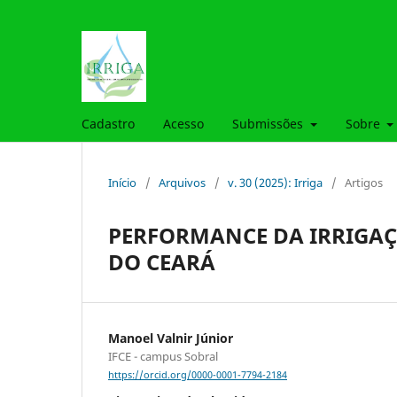
Cadastro
Acesso
Submissões
Sobre
Início
/
Arquivos
/
v. 30 (2025): Irriga
/
Artigos
PERFORMANCE DA IRRIGAÇ
DO CEARÁ
Manoel Valnir Júnior
IFCE - campus Sobral
https://orcid.org/0000-0001-7794-2184