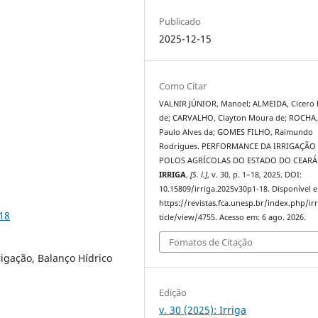
Publicado
2025-12-15
Como Citar
VALNIR JÚNIOR, Manoel; ALMEIDA, Cicero
de; CARVALHO, Clayton Moura de; ROCHA,
Paulo Alves da; GOMES FILHO, Raimundo
Rodrigues. PERFORMANCE DA IRRIGAÇÃO
POLOS AGRÍCOLAS DO ESTADO DO CEARÁ
IRRIGA
,
[S. l.]
, v. 30, p. 1–18, 2025. DOI:
10.15809/irriga.2025v30p1-18. Disponível 
https://revistas.fca.unesp.br/index.php/ir
-18
ticle/view/4755. Acesso em: 6 ago. 2026.
Fomatos de Citação
rigação, Balanço Hídrico
Edição
v. 30 (2025): Irriga