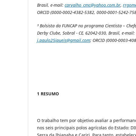
Brasil, e-mail:
carvalho_cmc@yahoo.com.br
,
rrgome
ORCID (0000-0002-4382-5382, 0000-0001-5242-758
³ Bolsista da FUNCAP no programa Cientista – Chefe
Derby Clube, Sobral - CE, 62042-030, Brasil, e-mail:
j.paulo25ipueis@gmail.com
; ORCID (0000-0003-40
1 RESUMO
O trabalho tem por objetivo avaliar a performan
nos seis principais polos agrícolas do Estado: D
Serra da Ibiapaba e Cariri. Para tanto, estabelec