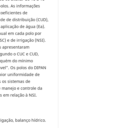
polos. As informações
oeficientes de
de de distribuição (CUD),
 aplicação de água (Ea).
anual em cada polo por
C) e de irrigação (NSI).
os apresentaram
egundo o CUC e CUD,
 aquém do mínimo
vel”. Os polos do DIPAN
pior uniformidade de
s os sistemas de
de manejo e controle da
s em relação à NSI.
igação, balanço hídrico.