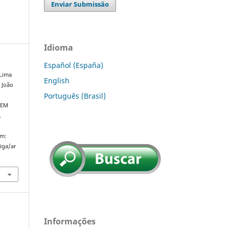
Enviar Submissão
Idioma
Español (España)
 Lima
English
 João
Português (Brasil)
 EM
.
em:
riga/ar
Informações