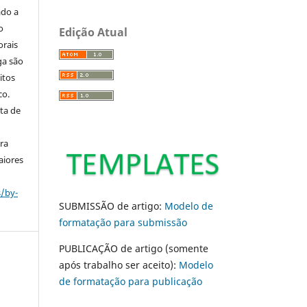
ado a
o
Edição Atual
orais
ga são
itos
co.
ta de
ara
aiores
s/by-
SUBMISSÃO de artigo:
Modelo de
formatação para submissão
PUBLICAÇÃO de artigo (somente
após trabalho ser aceito):
Modelo
de formatação para publicação