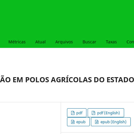
Métricas
Atual
Arquivos
Buscar
Taxas
Con
ÃO EM POLOS AGRÍCOLAS DO ESTAD
pdf
pdf (English)
epub
epub (English)