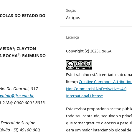
Seção
COLAS DO ESTADO DO
Artigos
Licença
MEIDA¹; CLAYTON
Copyright (c) 2025 IRRIGA
3
A ROCHA
; RAIMUNDO
Este trabalho está licenciado sob um
licença
Creative Commons Attribution
Av. Dr. Guarani, 317 -
NonCommercial-NoDerivatives 4.0
valnir@ifce.edu.br
,
International License
.
4-2184; 0000-0001-8333-
Esta revista proporciona acesso públi
todo seu conteúdo, seguindo o princí
Federal de Sergipe,
que tornar gratuito o acesso a pesqui
tóvão - SE, 49100-000,
gera um maior intercâmbio global de