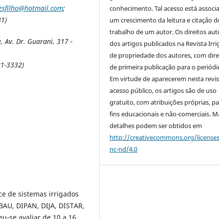
sfilho@hotmail.com
;
conhecimento. Tal acesso está associ
1)
um crescimento da leitura e citação d
trabalho de um autor. Os direitos aut
, Av. Dr. Guarani, 317 -
dos artigos publicados na Revista Irri
de propriedade dos autores, com dire
81-3332)
de primeira publicação para o periódi
Em virtude de aparecerem nesta revis
acesso público, os artigos são de uso
gratuito, com atribuições próprias, p
fins educacionais e não-comerciais. M
detalhes podem ser obtidos em
http://creativecommons.org/license
nc-nd/4.0
ce de sistemas irrigados
IBAU, DIPAN, DIJA, DISTAR,
eu-se avaliar de 10 a 16