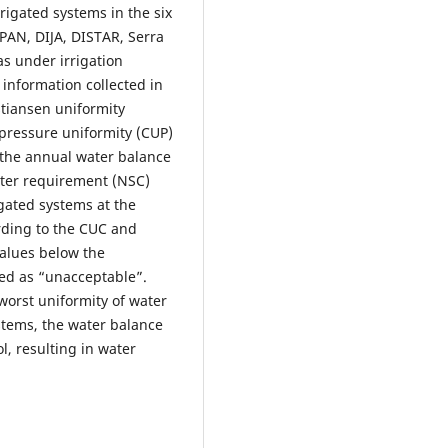
rigated systems in the six
IPAN, DIJA, DISTAR, Serra
as under irrigation
 information collected in
stiansen uniformity
, pressure uniformity (CUP)
, the annual water balance
ater requirement (NSC)
igated systems at the
rding to the CUC and
ues ​​​​below the
d as “unacceptable”.
orst uniformity of water
systems, the water balance
, resulting in water