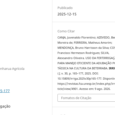
Publicado
2025-12-15
Como Citar
CANJA, Juvenaldo Florentino; AZEVEDO, Be
Moreira de; FERREIRA, Matheus Amorim;
MENDONÇA, Bruno Harrisson da Silva; CO
Francisco Hermeson Rodrigues; SILVA,
Alexsandro Oliveira. USO DA FERTIRRIGA
PARA MANEJO EFICIENTE DA ADUBAÇÃO P
nharua Agrícola
TÁSSICA NA CULTURA DA BETERRABA.
IRR
l.]
, v. 30, p. 165–177, 2025. DOI:
10.15809/irriga.2025v30p165-177. Disponív
https://revistas.fca.unesp.br/index.php/ir
ticle/view/4901. Acesso em: 9 ago. 2026.
65-177
Fomatos de Citação
igação