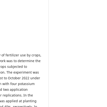
 of fertilizer use by crops,
 work was to determine the
rops subjected to
tion. The experiment was
ust to October 2022 under
n with four potassium
nd two application
 replications. In the
was applied at planting
d 40%, respectively. In