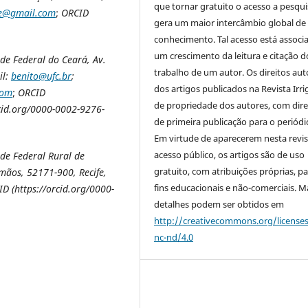
que tornar gratuito o acesso a pesqui
ve@gmail.com
;
ORCID
gera um maior intercâmbio global de
conhecimento. Tal acesso está associ
um crescimento da leitura e citação d
de Federal do Ceará, Av.
trabalho de um autor. Os direitos aut
il:
benito@ufc.br
;
dos artigos publicados na Revista Irri
com
;
ORCID
de propriedade dos autores, com dire
rcid.org/0000-0002-9276-
de primeira publicação para o periódi
Em virtude de aparecerem nesta revis
acesso público, os artigos são de uso
de Federal Rural de
gratuito, com atribuições próprias, p
ãos, 52171-900, Recife,
fins educacionais e não-comerciais. M
D (https://orcid.org/0000-
detalhes podem ser obtidos em
http://creativecommons.org/license
nc-nd/4.0