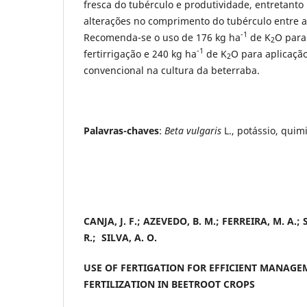
fresca do tubérculo e produtividade, entretant
alterações no comprimento do tubérculo entre a
-1
Recomenda-se o uso de 176 kg ha
de K
O para
2
-1
fertirrigação e 240 kg ha
de K
O para aplicaçã
2
convencional na cultura da beterraba.
Palavras-chaves
:
Beta vulgaris
L., potássio, quim
CANJA, J. F.; AZEVEDO, B. M.; FERREIRA, M. A.; 
R.; SILVA, A. O.
USE OF FERTIGATION FOR EFFICIENT MANAG
FERTILIZATION IN BEETROOT CROPS