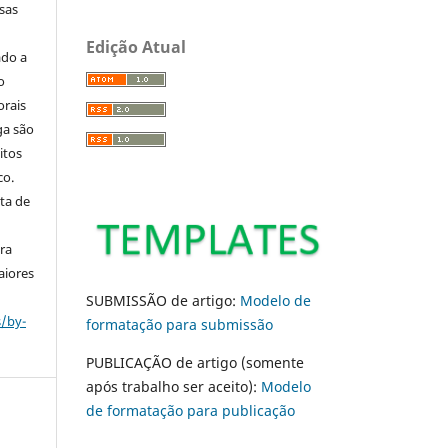
sas
Edição Atual
ado a
o
orais
ga são
itos
co.
ta de
ara
aiores
SUBMISSÃO de artigo:
Modelo de
s/by-
formatação para submissão
PUBLICAÇÃO de artigo (somente
após trabalho ser aceito):
Modelo
de formatação para publicação