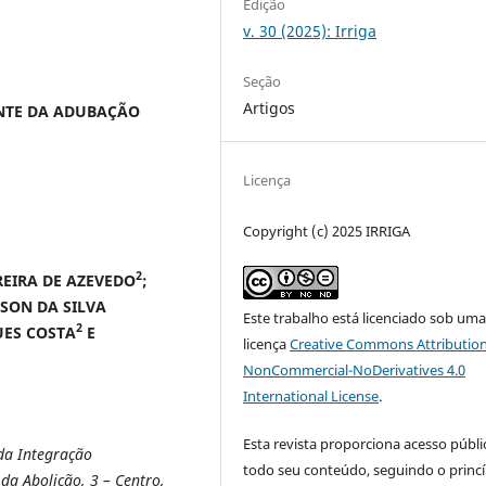
Edição
v. 30 (2025): Irriga
Seção
Artigos
ENTE DA ADUBAÇÃO
Licença
Copyright (c) 2025 IRRIGA
2
EIRA DE AZEVEDO
;
SON DA SILVA
Este trabalho está licenciado sob um
2
UES COSTA
E
licença
Creative Commons Attribution
NonCommercial-NoDerivatives 4.0
International License
.
Esta revista proporciona acesso públi
da Integração
todo seu conteúdo, seguindo o princí
da Abolição, 3 – Centro,