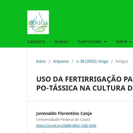
Cadastro
Acesso
Submissões
Sobre
Início
/
Arquivos
/
v. 30 (2025): Irriga
/
Artigos
USO DA FERTIRRIGAÇÃO P
PO-TÁSSICA NA CULTURA 
Juvenaldo Florentino Canja
Universidade Federal do Ceará
https://orcid.org/0000-0002-1342-4326