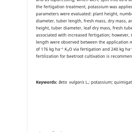
the fertigation treatment, potassium was applie
parameters were evaluated: plant height, numbe
diameter, tuber length, fresh mass, dry mass, an
height, tuber diameter, leaf dry mass, fresh tub
associated with increased fertigation; however, 
length were observed between the application m
of 176 kg ha⁻¹ K₂O via fertigation and 240 kg ha
fertilization for beetroot cultivation is recomme
Keywords:
Beta vulgaris
L.
;
potassium; quimigat