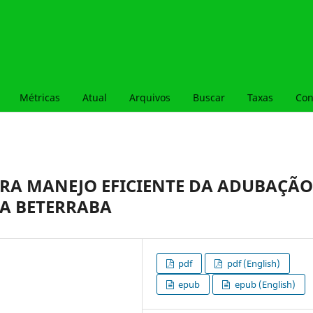
Métricas
Atual
Arquivos
Buscar
Taxas
Con
ARA MANEJO EFICIENTE DA ADUBAÇÃO
DA BETERRABA
pdf
pdf (English)
epub
epub (English)