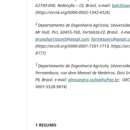
62790-000, Redenção – CE, Brasil, e-mail:
batchiju
(https://orcid.org/0000-0002-1342-4326)
2
Departamento de Engenharia Agrícola, Universida
Mr Hull, Pici, 60455-760, Fortaleza-CE. Brasil, e-ma
brunoharrisson5@gmail.com
;
hermesonrc@gmail.
(https://orcid.org/0000-0001-7391-1719, https://o
8177)
3
Departamento de Engenharia Agrícola, Universida
Pernambuco, rua dom Manoel de Medeiros, Dois Irm
PE, Brasil, e-mail:
alexsandro.osilva@ufrpe.br
;
ORCI
0001-5528-9874)
1 RESUMO