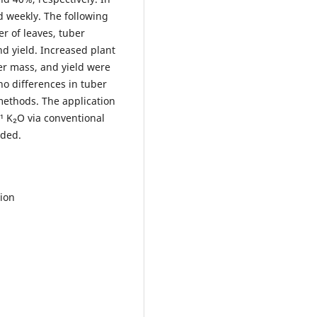
d weekly. The following
r of leaves, tuber
d yield. Increased plant
er mass, and yield were
no differences in tuber
ethods. The application
⁻¹ K₂O via conventional
nded.
ion