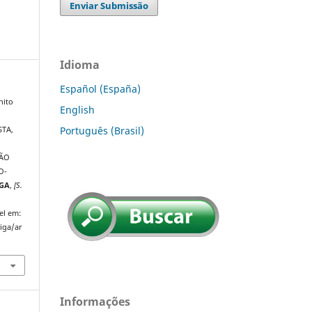
Enviar Submissão
Idioma
Español (España)
nito
English
Português (Brasil)
STA,
ÇÃO
O-
IGA
,
[S.
el em:
riga/ar
Informações