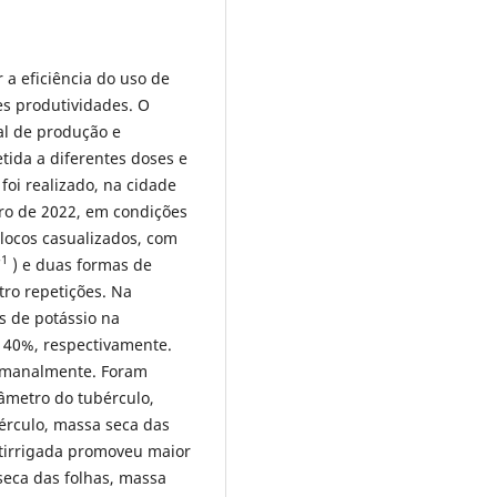
 a eficiência do uso de
res produtividades. O
ial de produção e
ida a diferentes doses e
foi realizado, na cidade
bro de 2022, em condições
ocos casualizados, com
-1
) e duas formas de
tro repetições. Na
s de potássio na
 40%, respectivamente.
 semanalmente. Foram
iâmetro do tubérculo,
érculo, massa seca das
rtirrigada promoveu maior
seca das folhas, massa