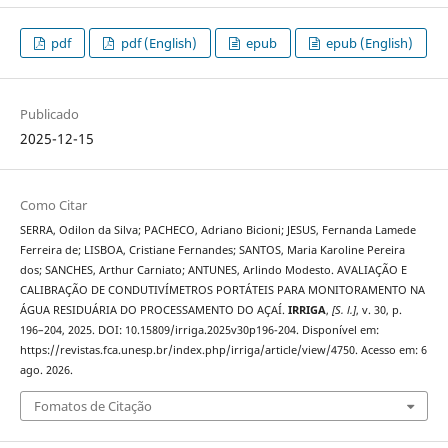
pdf
pdf (English)
epub
epub (English)
Publicado
2025-12-15
Como Citar
SERRA, Odilon da Silva; PACHECO, Adriano Bicioni; JESUS, Fernanda Lamede
Ferreira de; LISBOA, Cristiane Fernandes; SANTOS, Maria Karoline Pereira
dos; SANCHES, Arthur Carniato; ANTUNES, Arlindo Modesto. AVALIAÇÃO E
CALIBRAÇÃO DE CONDUTIVÍMETROS PORTÁTEIS PARA MONITORAMENTO NA
ÁGUA RESIDUÁRIA DO PROCESSAMENTO DO AÇAÍ.
IRRIGA
,
[S. l.]
, v. 30, p.
196–204, 2025. DOI: 10.15809/irriga.2025v30p196-204. Disponível em:
https://revistas.fca.unesp.br/index.php/irriga/article/view/4750. Acesso em: 6
ago. 2026.
Fomatos de Citação