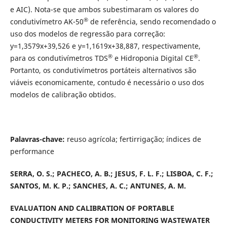
e AIC). Nota-se que ambos subestimaram os valores do
®
condutivímetro AK-50
de referência, sendo recomendado o
uso dos modelos de regressão para correção:
y=1,3579x+39,526 e y=1,1619x+38,887, respectivamente,
®
®
para os condutivímetros TDS
e Hidroponia Digital CE
.
Portanto, os condutivímetros portáteis alternativos são
viáveis economicamente, contudo é necessário o uso dos
modelos de calibração obtidos.
Palavras-chave:
reuso agrícola; fertirrigação; índices de
performance
SERRA, O. S.; PACHECO, A. B.; JESUS, F. L. F.; LISBOA, C. F.;
SANTOS, M. K. P.; SANCHES, A. C.; ANTUNES, A. M.
EVALUATION AND CALIBRATION OF PORTABLE
CONDUCTIVITY METERS FOR MONITORING WASTEWATER