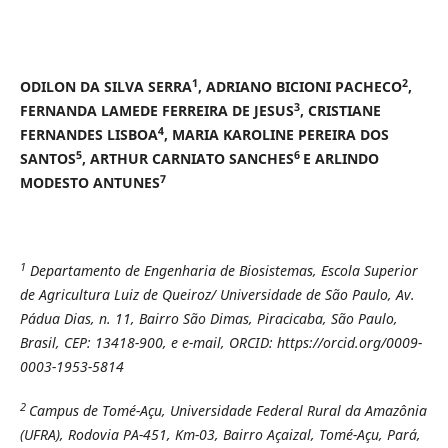
1
2
ODILON DA SILVA SERRA
, ADRIANO BICIONI PACHECO
,
3
FERNANDA LAMEDE FERREIRA DE JESUS
, CRISTIANE
4
FERNANDES LISBOA
, MARIA KAROLINE PEREIRA DOS
5
6
SANTOS
, ARTHUR CARNIATO SANCHES
E ARLINDO
7
MODESTO ANTUNES
1
Departamento de Engenharia de Biosistemas, Escola Superior
de Agricultura Luiz de Queiroz/ Universidade de São Paulo, Av.
Pádua Dias, n. 11, Bairro São Dimas, Piracicaba, São Paulo,
Brasil, CEP: 13418-900, e e-mail, ORCID: https://orcid.org/0009-
0003-1953-5814
2
Campus de Tomé-Açu, Universidade Federal Rural da Amazônia
(UFRA), Rodovia PA-451, Km-03, Bairro Açaizal, Tomé-Açu, Pará,