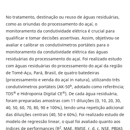
No tratamento, destinação ou reuso de águas residuárias,
como as oriundas do processamento do açaí, o
monitoramento da condutividade elétrica é crucial para
qualificar e tomar decisões assertivas. Assim, objetivou-se
avaliar e calibrar os condutivímetros portáteis para o
monitoramento da condutividade elétrica das águas
residuárias do processamento do açaí. Foi realizado estudo
com águas residuárias do processamento do açaí da região
de Tomé-Açu, Pará, Brasil, de quatro batedeiras
(processamento e venda do açaí in natura), utilizando três
b
condutivímetros portáteis (AK-50
, adotado como referência;
®
®
TDS
e Hidroponia Digital CE
). De cada água residuária,
foram preparadas amostras com 11 diluições (0, 10, 20, 30,
40, 50, 60, 70, 80, 90 e 100%), tendo uma repetição adicional
das diluições centrais (40, 50 e 60%). Foi realizado estudo de
modelo de regressão linear, o qual foi avaliado quanto aos
2
índices de performances (R
, MAE, RMSE, r, d, c, NSE, PBIAS