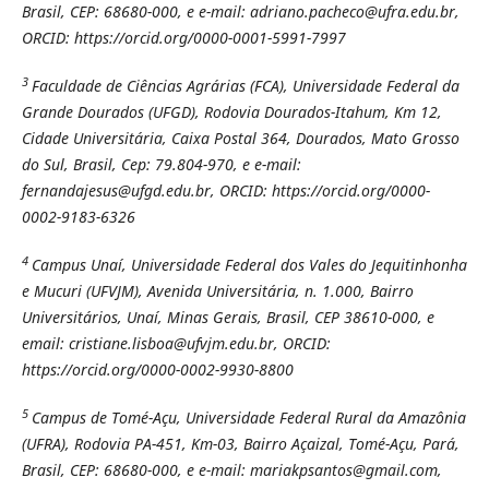
Brasil, CEP: 68680-000, e e-mail: adriano.pacheco@ufra.edu.br,
ORCID: https://orcid.org/0000-0001-5991-7997
3
Faculdade de Ciências Agrárias (FCA), Universidade Federal da
Grande Dourados (UFGD), Rodovia Dourados-Itahum, Km 12,
Cidade Universitária, Caixa Postal 364, Dourados, Mato Grosso
do Sul, Brasil, Cep: 79.804-970, e e-mail:
fernandajesus@ufgd.edu.br, ORCID: https://orcid.org/0000-
0002-9183-6326
4
Campus Unaí, Universidade Federal dos Vales do Jequitinhonha
e Mucuri (UFVJM), Avenida Universitária, n. 1.000, Bairro
Universitários, Unaí, Minas Gerais, Brasil, CEP 38610-000, e
email: cristiane.lisboa@ufvjm.edu.br, ORCID:
https://orcid.org/0000-0002-9930-8800
5
Campus de Tomé-Açu, Universidade Federal Rural da Amazônia
(UFRA), Rodovia PA-451, Km-03, Bairro Açaizal, Tomé-Açu, Pará,
Brasil, CEP: 68680-000, e e-mail: mariakpsantos@gmail.com,