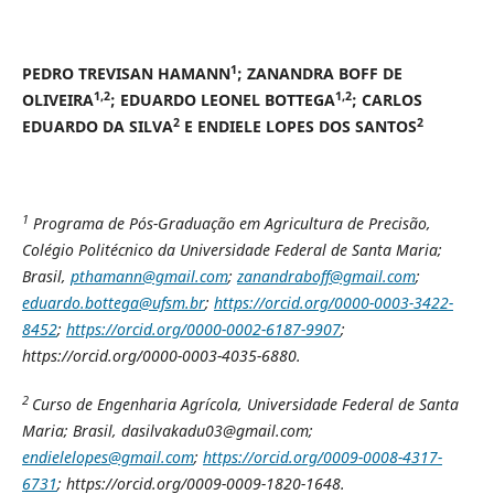
1
PEDRO TREVISAN HAMANN
; ZANANDRA BOFF DE
1,2
1,2
OLIVEIRA
; EDUARDO LEONEL BOTTEGA
; CARLOS
2
2
EDUARDO DA SILVA
E ENDIELE LOPES DOS SANTOS
1
Programa de Pós-Graduação em Agricultura de Precisão,
Colégio Politécnico da Universidade Federal de Santa Maria;
Brasil,
pthamann@gmail.com
;
zanandraboff@gmail.com
;
eduardo.bottega@ufsm.br
;
https://orcid.org/0000-0003-3422-
8452
;
https://orcid.org/0000-0002-6187-9907
;
https://orcid.org/0000-0003-4035-6880.
2
Curso de Engenharia Agrícola, Universidade Federal de Santa
Maria; Brasil, dasilvakadu03@gmail.com;
endielelopes@gmail.com
;
https://orcid.org/0009-0008-4317-
6731
; https://orcid.org/0009-0009-1820-1648.