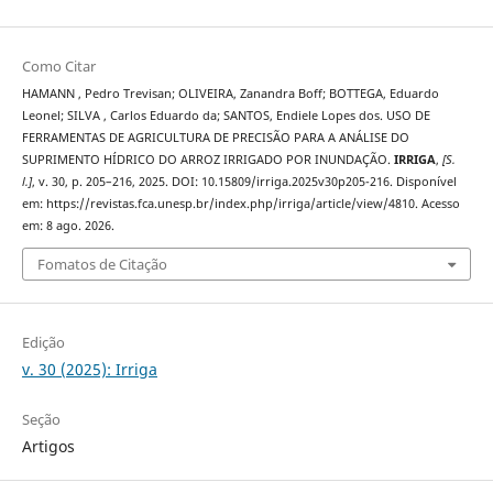
Como Citar
HAMANN , Pedro Trevisan; OLIVEIRA, Zanandra Boff; BOTTEGA, Eduardo
Leonel; SILVA , Carlos Eduardo da; SANTOS, Endiele Lopes dos. USO DE
FERRAMENTAS DE AGRICULTURA DE PRECISÃO PARA A ANÁLISE DO
SUPRIMENTO HÍDRICO DO ARROZ IRRIGADO POR INUNDAÇÃO.
IRRIGA
,
[S.
l.]
, v. 30, p. 205–216, 2025. DOI: 10.15809/irriga.2025v30p205-216. Disponível
em: https://revistas.fca.unesp.br/index.php/irriga/article/view/4810. Acesso
em: 8 ago. 2026.
Fomatos de Citação
Edição
v. 30 (2025): Irriga
Seção
Artigos