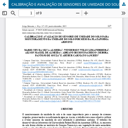
CALIBRAÇÃO E AVALIAÇÃO DE SENSORES DE UMIDADE DO SOLO PARA MONITORAMENTO DA UMIDADE DO SOLO POR MEIO DA PLATAFORMA ARDUINO