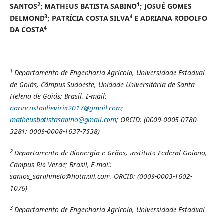
2
1
SANTOS
; MATHEUS BATISTA SABINO
; JOSUÉ GOMES
3
4
DELMOND
; PATRÍCIA COSTA SILVA
E ADRIANA RODOLFO
4
DA COSTA
1
Departamento de Engenharia Agrícola, Universidade Estadual
de Goiás, Câmpus Sudoeste, Unidade Universitária de Santa
Helena de Goiás; Brasil, E-mail:
narlacostaolieviria2017@gmail.com
;
matheusbatistasabino@gmail.com
;
ORCID: (0009-0005-0780-
3281; 0009-0008-1637-7538)
2
Departamento de Bionergia e Grãos, Instituto Federal Goiano,
Campus Rio Verde; Brasil, E-mail:
santos_sarahmelo@hotmail.com, ORCID: (0009-0003-1602-
1076)
3
Departamento de Engenharia Agrícola, Universidade Estadual