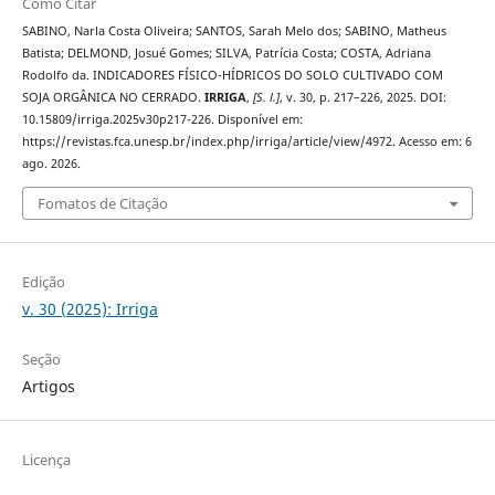
Como Citar
SABINO, Narla Costa Oliveira; SANTOS, Sarah Melo dos; SABINO, Matheus
Batista; DELMOND, Josué Gomes; SILVA, Patrícia Costa; COSTA, Adriana
Rodolfo da. INDICADORES FÍSICO-HÍDRICOS DO SOLO CULTIVADO COM
SOJA ORGÂNICA NO CERRADO.
IRRIGA
,
[S. l.]
, v. 30, p. 217–226, 2025. DOI:
10.15809/irriga.2025v30p217-226. Disponível em:
https://revistas.fca.unesp.br/index.php/irriga/article/view/4972. Acesso em: 6
ago. 2026.
Fomatos de Citação
Edição
v. 30 (2025): Irriga
Seção
Artigos
Licença