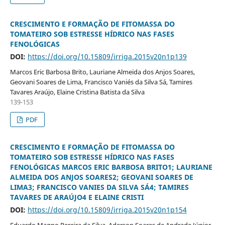
CRESCIMENTO E FORMAÇÃO DE FITOMASSA DO
TOMATEIRO SOB ESTRESSE HÍDRICO NAS FASES
FENOLÓGICAS
DOI:
https://doi.org/10.15809/irriga.2015v20n1p139
Marcos Eric Barbosa Brito, Lauriane Almeida dos Anjos Soares,
Geovani Soares de Lima, Francisco Vaniés da Silva Sá, Tamires
Tavares Araújo, Elaine Cristina Batista da Silva
139-153
PDF
CRESCIMENTO E FORMAÇÃO DE FITOMASSA DO
TOMATEIRO SOB ESTRESSE HÍDRICO NAS FASES
FENOLÓGICAS MARCOS ERIC BARBOSA BRITO1; LAURIANE
ALMEIDA DOS ANJOS SOARES2; GEOVANI SOARES DE
LIMA3; FRANCISCO VANIES DA SILVA SÁ4; TAMIRES
TAVARES DE ARAÚJO4 E ELAINE CRISTI
DOI:
https://doi.org/10.15809/irriga.2015v20n1p154
Eduardo Magno Pereira da Silva, Aderson Soares de Andrade Júnior,