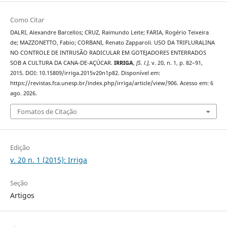
Como Citar
DALRI, Alexandre Barcellos; CRUZ, Raimundo Leite; FARIA, Rogério Teixeira
de; MAZZONETTO, Fabio; CORBANI, Renato Zapparoli. USO DA TRIFLURALINA
NO CONTROLE DE INTRUSÃO RADICULAR EM GOTEJADORES ENTERRADOS
SOB A CULTURA DA CANA-DE-AÇÚCAR.
IRRIGA
,
[S. l.]
, v. 20, n. 1, p. 82–91,
2015. DOI: 10.15809/irriga.2015v20n1p82. Disponível em:
https://revistas.fca.unesp.br/index.php/irriga/article/view/906. Acesso em: 6
ago. 2026.
Fomatos de Citação
Edição
v. 20 n. 1 (2015): Irriga
Seção
Artigos