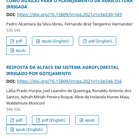
COMO AUXILIO PARA O PLANEJAMENTO DA AGRICULTURA
IRRIGADA
DOI:
https://doi.org/10.15809/irriga.2021v1n3p530-545
Pedro Alcantara da Silva Abreu, Fernando Braz Tangerino Hernandez
530-545
pdf
epub (English)
pdf (English)
epub
RESPOSTA DA ALFACE EM SISTEMA AGROFLORESTAL
IRRIGADO POR GOTEJAMENTO
DOI:
https://doi.org/10.15809/irriga.2021v1n3p546-556
Laísa Prado Hurpia, Joel Leandro de Queiroga, Ronaldo Antonio dos
Santos, Adnah Miriah Pereira Roque, Aline de Holanda Nunes Maia,
Waldemore Moriconi
546-556
pdf
pdf (English)
epub
epub (English)