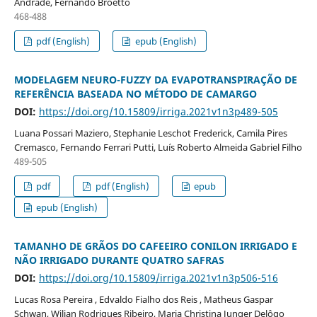
Andrade, Fernando Broetto
468-488
pdf (English)
epub (English)
MODELAGEM NEURO-FUZZY DA EVAPOTRANSPIRAÇÃO DE
REFERÊNCIA BASEADA NO MÉTODO DE CAMARGO
DOI:
https://doi.org/10.15809/irriga.2021v1n3p489-505
Luana Possari Maziero, Stephanie Leschot Frederick, Camila Pires
Cremasco, Fernando Ferrari Putti, Luís Roberto Almeida Gabriel Filho
489-505
pdf
pdf (English)
epub
epub (English)
TAMANHO DE GRÃOS DO CAFEEIRO CONILON IRRIGADO E
NÃO IRRIGADO DURANTE QUATRO SAFRAS
DOI:
https://doi.org/10.15809/irriga.2021v1n3p506-516
Lucas Rosa Pereira , Edvaldo Fialho dos Reis , Matheus Gaspar
Schwan, Wilian Rodrigues Ribeiro, Maria Christina Junger Delôgo