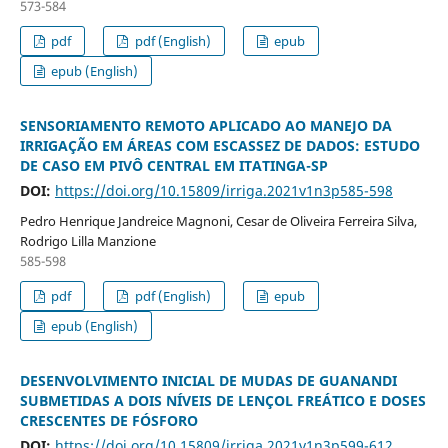
573-584
pdf
pdf (English)
epub
epub (English)
SENSORIAMENTO REMOTO APLICADO AO MANEJO DA
IRRIGAÇÃO EM ÁREAS COM ESCASSEZ DE DADOS: ESTUDO
DE CASO EM PIVÔ CENTRAL EM ITATINGA-SP
DOI:
https://doi.org/10.15809/irriga.2021v1n3p585-598
Pedro Henrique Jandreice Magnoni, Cesar de Oliveira Ferreira Silva,
Rodrigo Lilla Manzione
585-598
pdf
pdf (English)
epub
epub (English)
DESENVOLVIMENTO INICIAL DE MUDAS DE GUANANDI
SUBMETIDAS A DOIS NÍVEIS DE LENÇOL FREÁTICO E DOSES
CRESCENTES DE FÓSFORO
DOI:
https://doi.org/10.15809/irriga.2021v1n3p599-612