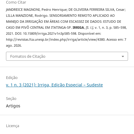
Como Citar
JANDREICE MAGNONI, Pedro Henrique; DE OLIVEIRA FERREIRA SILVA, Cesar;
LILLA MANZIONE, Rodrigo. SENSORIAMENTO REMOTO APLICADO AO
MANEJO DA IRRIGAÇÃO EM ÁREAS COM ESCASSEZ DE DADOS: ESTUDO DE
CASO EM PIVÔ CENTRAL EM ITATINGA-SP.
IRRIGA
,
[S. l.]
, v. 1, n. 3, p. 585–598,
2021. DOI: 10.15809/irriga.2021v1n3p585-598. Disponível em:
http://revistas.fca.unesp.br/index.php/irriga/article/view/4380. Acesso em: 7
ago. 2026.
Fomatos de Citação
Edição
v. 1 n. 3 (2021): Irriga, Edição Especial – Sudeste
Seção
Artigos
Licença