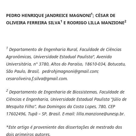
1
PEDRO HENRIQUE JANDREICE MAGNONI
; CÉSAR DE
1
2
OLIVEIRA FERREIRA SILVA
E RODRIGO LILLA MANZIONE
1
Departamento de Engenharia Rural, Faculdade de Ciências
Agronômicas, Universidade Estadual Paulista", Avenida
Universitária, n° 3780, Altos do Paraíso, 18610-034, Botucatu,
São Paulo, Brasil, pedrohjmagnoni@gmail.com;
cesaroliveira.f.silva@gmail.com.
2
Departamento de Engenharia de Biossistemas, Faculdade de
Ciências e Engenharia, Universidade Estadual Paulista “Júlio de
Mesquita Filho”, Rua Domingos da Costa Lopes, 780, CEP
17602496, Tupã – SP, Brasil. E-mail: lilla.manzione@unesp.br.
*Este artigo é proveniente das dissertações de mestrado dos
dois primeiros autores.