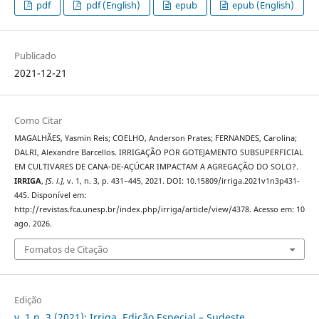
pdf
pdf (English)
epub
epub (English)
Publicado
2021-12-21
Como Citar
MAGALHÃES, Yasmin Reis; COELHO, Anderson Prates; FERNANDES, Carolina;
DALRI, Alexandre Barcellos. IRRIGAÇÃO POR GOTEJAMENTO SUBSUPERFICIAL
EM CULTIVARES DE CANA-DE-AÇÚCAR IMPACTAM A AGREGAÇÃO DO SOLO?.
IRRIGA
,
[S. l.]
, v. 1, n. 3, p. 431–445, 2021. DOI: 10.15809/irriga.2021v1n3p431-
445. Disponível em:
http://revistas.fca.unesp.br/index.php/irriga/article/view/4378. Acesso em: 10
ago. 2026.
Fomatos de Citação
Edição
v. 1 n. 3 (2021): Irriga, Edição Especial – Sudeste