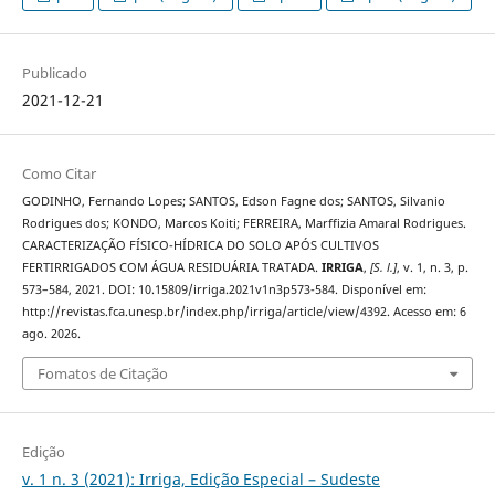
Publicado
2021-12-21
Como Citar
GODINHO, Fernando Lopes; SANTOS, Edson Fagne dos; SANTOS, Silvanio
Rodrigues dos; KONDO, Marcos Koiti; FERREIRA, Marffizia Amaral Rodrigues.
CARACTERIZAÇÃO FÍSICO-HÍDRICA DO SOLO APÓS CULTIVOS
FERTIRRIGADOS COM ÁGUA RESIDUÁRIA TRATADA.
IRRIGA
,
[S. l.]
, v. 1, n. 3, p.
573–584, 2021. DOI: 10.15809/irriga.2021v1n3p573-584. Disponível em:
http://revistas.fca.unesp.br/index.php/irriga/article/view/4392. Acesso em: 6
ago. 2026.
Fomatos de Citação
Edição
v. 1 n. 3 (2021): Irriga, Edição Especial – Sudeste