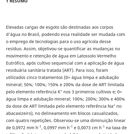
1 RESUMO
Elevadas cargas de esgoto são destinadas aos corpos
d'água no Brasil, podendo essa realidade ser mudada com
o emprego de tecnologias para o uso agrícola desse
resíduo. Assim, objetivou-se quantificar as mudanças no
movimento e retenção de água em Latossolo Vermelho
Eutrófico, após cultivo sequencial com a aplicação de água
residuária sanitária tratada (ART). Para isso, foram
utilizados cinco tratamentos (0= água limpa e adubação
mineral; 50%; 100%; 150% e 200% da dose de ART limitada
+
pelo elemento referência K
nos 3 primeiros cultivos e; 0=
água limpa e adubação mineral; 100%; 200%; 300% e 400%
+
da dose de ART limitada pelo elemento referência Na
no
abacaxizeiro), no delineamento em blocos casualizados,
com quatro repetições. Observou-se uma diminuição linear
-1
-1
-1
de 0,0972 mm h
, 0,0997 mm h
e 0,0073 cm h
na taxa de