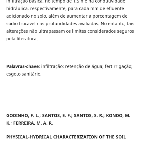
infiltração básica, no tempo de 1,5 h e na condutividade
hidráulica, respectivamente, para cada mm de efluente
adicionado no solo, além de aumentar a porcentagem de
sódio trocável nas profundidades avaliadas. No entanto, tais
alterações não ultrapassam os limites considerados seguros
pela literatura.
Palavras-chave
: infiltração; retenção de água; fertirrigação;
esgoto sanitário.
GODINHO, F. L.; SANTOS, E. F.; SANTOS, S. R.; KONDO, M.
K.; FERREIRA, M. A. R.
PHYSICAL-HYDRICAL CHARACTERIZATION OF THE SOIL