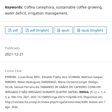
Keywords:
Coffea canephora, sustainable coffee growing,
water deficit, irrigation management.
pdf
pdf (English)
epub
epub (English)
Publicado
2021-12-21
Como Citar
PEREIRA , Lucas Rosa; REIS , Edvaldo Fialho dos; SCHWAN, Matheus Gaspar;
RIBEIRO, Wilian Rodrigues; DARDENGO, Maria Christina Junger Delôgo;
SILVA, Samuel Ferreira da. TAMANHO DE GRÃOS DO CAFEEIRO CONILON
IRRIGADO E NÃO IRRIGADO DURANTE QUATRO SAFRAS.
IRRIGA
,
[S. l.]
, v. 1, n.
3, p. 506–516, 2021. DOI: 10.15809/irriga.2021v1n3p506-516. Disponível em:
http://revistas.fca.unesp.br/index.php/irriga/article/view/4389. Acesso em: 7
ago. 2026.