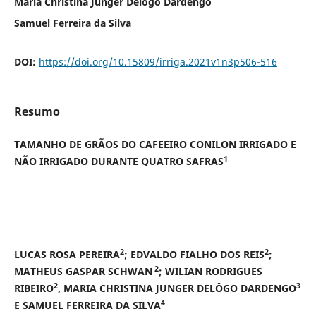
Maria Christina Junger Delôgo Dardengo
Samuel Ferreira da Silva
DOI:
https://doi.org/10.15809/irriga.2021v1n3p506-516
Resumo
TAMANHO DE GRÃOS DO CAFEEIRO CONILON IRRIGADO E
1
NÃO IRRIGADO DURANTE QUATRO SAFRAS
2
2
LUCAS ROSA PEREIRA
; EDVALDO FIALHO DOS REIS
;
2
MATHEUS GASPAR SCHWAN
; WILIAN RODRIGUES
2
3
RIBEIRO
,
MARIA CHRISTINA JUNGER DELÔGO DARDENGO
4
E
SAMUEL FERREIRA DA SILVA