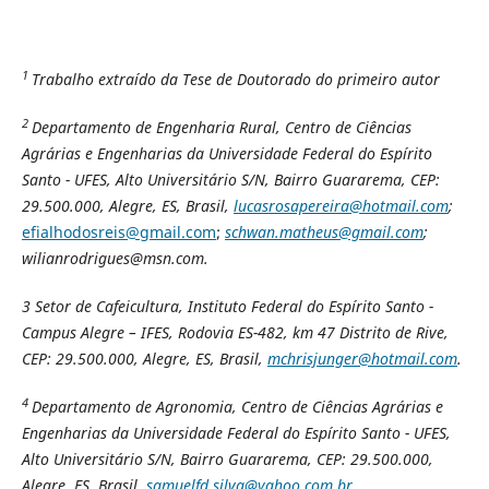
1
Trabalho extraído da Tese de Doutorado do primeiro autor
2
Departamento de Engenharia Rural, Centro de Ciências
Agrárias e Engenharias da Universidade Federal do Espírito
Santo - UFES, Alto Universitário S/N, Bairro Guararema, CEP:
29.500.000, Alegre, ES, Brasil,
lucasrosapereira@hotmail.com
;
efialhodosreis@gmail.com
;
schwan.matheus@gmail.com
;
wilianrodrigues@msn.com.
3
Setor de Cafeicultura, Instituto Federal do Espírito Santo -
Campus Alegre – IFES, Rodovia ES-482, km 47 Distrito de Rive,
CEP: 29.500.000, Alegre, ES, Brasil,
mchrisjunger@hotmail.com
.
4
Departamento de Agronomia, Centro de Ciências Agrárias e
Engenharias da Universidade Federal do Espírito Santo - UFES,
Alto Universitário S/N, Bairro Guararema, CEP: 29.500.000,
Alegre, ES, Brasil,
samuelfd.silva@yahoo.com.br
.