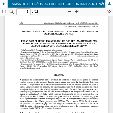
TAMANHO DE GRÃOS DO CAFEEIRO CONILON IRRIGADO E NÃO IRRIGADO DURANTE QUATRO SAFRAS