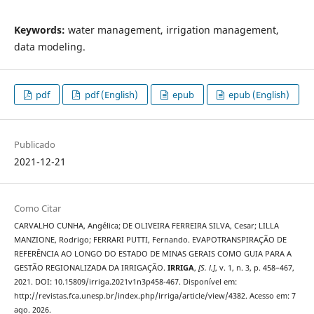
Keywords:
water management, irrigation management,
data modeling.
pdf
pdf (English)
epub
epub (English)
Publicado
2021-12-21
Como Citar
CARVALHO CUNHA, Angélica; DE OLIVEIRA FERREIRA SILVA, Cesar; LILLA
MANZIONE, Rodrigo; FERRARI PUTTI, Fernando. EVAPOTRANSPIRAÇÃO DE
REFERÊNCIA AO LONGO DO ESTADO DE MINAS GERAIS COMO GUIA PARA A
GESTÃO REGIONALIZADA DA IRRIGAÇÃO.
IRRIGA
,
[S. l.]
, v. 1, n. 3, p. 458–467,
2021. DOI: 10.15809/irriga.2021v1n3p458-467. Disponível em:
http://revistas.fca.unesp.br/index.php/irriga/article/view/4382. Acesso em: 7
ago. 2026.