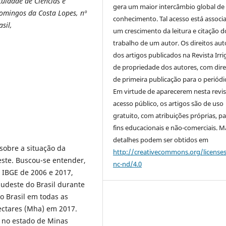
uldade de Ciências e
gera um maior intercâmbio global de
omingos da Costa Lopes, nº
conhecimento. Tal acesso está associ
sil,
um crescimento da leitura e citação d
trabalho de um autor. Os direitos aut
dos artigos publicados na Revista Irri
de propriedade dos autores, com dire
de primeira publicação para o periódi
Em virtude de aparecerem nesta revis
acesso público, os artigos são de uso
gratuito, com atribuições próprias, p
fins educacionais e não-comerciais. M
detalhes podem ser obtidos em
sobre a situação da
http://creativecommons.org/license
este. Buscou-se entender,
nc-nd/4.0
 IBGE de 2006 e 2017,
Sudeste do Brasil durante
o Brasil em todas as
hectares (Mha) em 2017.
a no estado de Minas