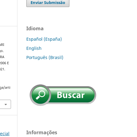
Enviar Submissão
Idioma
Español (España)
ARI
English
go.
Português (Brasil)
URA
006 E
021.
ga/arti
Informações
ecial