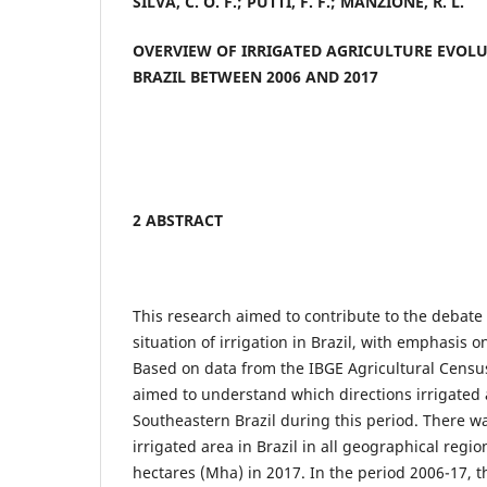
SILVA, C. O. F.; PUTTI, F. F.; MANZIONE, R. L.
OVERVIEW OF IRRIGATED AGRICULTURE EVOL
BRAZIL BETWEEN 2006 AND 2017
2 ABSTRACT
This research aimed to contribute to the debate
situation of irrigation in Brazil, with emphasis 
Based on data from the IBGE Agricultural Censu
aimed to understand which directions irrigated 
Southeastern Brazil during this period. There wa
irrigated area in Brazil in all geographical regio
hectares (Mha) in 2017. In the period 2006-17, t