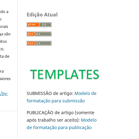
ado a
Edição Atual
o
orais
ga são
itos
co.
ta de
ara
aiores
SUBMISSÃO de artigo:
Modelo de
s/by-
formatação para submissão
PUBLICAÇÃO de artigo (somente
após trabalho ser aceito):
Modelo
de formatação para publicação