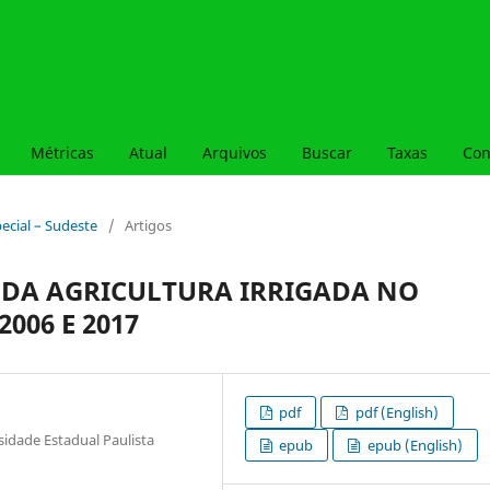
Métricas
Atual
Arquivos
Buscar
Taxas
Con
special – Sudeste
/
Artigos
DA AGRICULTURA IRRIGADA NO
006 E 2017
pdf
pdf (English)
idade Estadual Paulista
epub
epub (English)