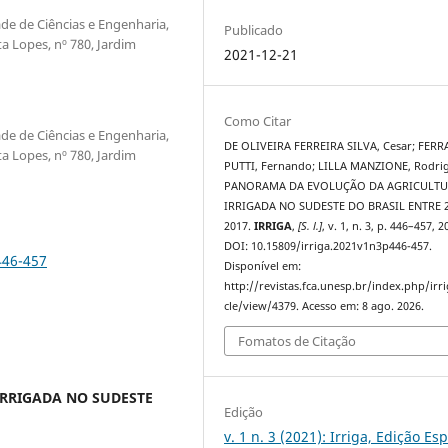
e de Ciências e Engenharia,
Publicado
a Lopes, nº 780, Jardim
2021-12-21
Como Citar
e de Ciências e Engenharia,
DE OLIVEIRA FERREIRA SILVA, Cesar; FERR
a Lopes, nº 780, Jardim
PUTTI, Fernando; LILLA MANZIONE, Rodri
PANORAMA DA EVOLUÇÃO DA AGRICULT
IRRIGADA NO SUDESTE DO BRASIL ENTRE 2
2017.
IRRIGA
,
[S. l.]
, v. 1, n. 3, p. 446–457, 2
DOI: 10.15809/irriga.2021v1n3p446-457.
446-457
Disponível em:
http://revistas.fca.unesp.br/index.php/irri
cle/view/4379. Acesso em: 8 ago. 2026.
Fomatos de Citação
RRIGADA NO SUDESTE
Edição
v. 1 n. 3 (2021): Irriga, Edição Esp