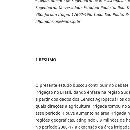
Departamento de Engenharia de Biossistemas, Fac
Engenharia, Universidade Estadual Paulista,
Rua. D
780, Jardim Itaipu, 17602-496, Tupã, São Paulo, Bra
lilla.manzione@unesp.br.
1 RESUMO
O presente estudo buscou contribuir no debate 
irrigação no Brasil, dando ênfase na região Sud
a partir dos dados dos Censos Agropecuários do
quais direções a agricultura irrigada tomou no 
esse período. Houve aumento na área irrigada n
regiões geográficas, atingindo 6,9 milhões de 
No período 2006-17 a expansão da área irrigad