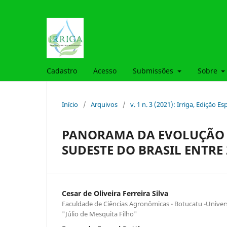
Cadastro
Acesso
Submissões
Sobre
Início
/
Arquivos
/
v. 1 n. 3 (2021): Irriga, Edição E
PANORAMA DA EVOLUÇÃO 
SUDESTE DO BRASIL ENTRE 2
Cesar de Oliveira Ferreira Silva
Faculdade de Ciências Agronômicas - Botucatu -Univers
"Júlio de Mesquita Filho"