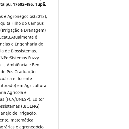
taipu, 17602-496, Tupã,
s e Agronegócios(2012),
squita Filho do Campus
(Irrigação e Drenagem)
tucatu.Atualmente é
ências e Engenharia do
a de Biossistemas.
 CNPq:Sistemas Fuzzy
ções, Ambiência e Bem
 de Pós Graduação
cuária e docente
utorado) em Agricultura
ia Agrícola e
as (FCA/UNESP). Editor
iossistemas (BIOENG).
anejo de irrigação,
mente, matemática
agrárias e agronegócio.