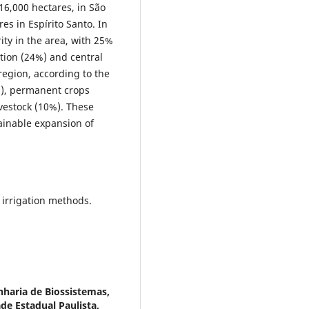
16,000 hectares, in São
es in Espírito Santo. In
rity in the area, with 25%
ation (24%) and central
region, according to the
%), permanent crops
ivestock (10%). These
ainable expansion of
 irrigation methods.
haria de Biossistemas,
de Estadual Paulista,