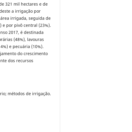
 de 321 mil hectares e de
deste a irrigação por
área irrigada, seguida de
 e por pivô central (23%).
enso 2017, é destinada
rárias (48%), lavouras
14%) e pecuária (10%).
ejamento do crescimento
ente dos recursos
io; métodos de irrigação.