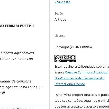
– Sudeste
Seção
Artigos
2
DO FERRARI PUTTI
E
Licença
Copyright (c) 2021 IRRIGA
 Ciências Agronômicas,
ria, n° 3780, Altos do
Este trabalho está licenciado sob um
licença
Creative Commons Attribution
NonCommercial-NoDerivatives 4.0
uldade de Ciências e
International License
.
omingos da Costa Lopes, nº
sil,
Esta revista proporciona acesso públi
todo seu conteúdo, seguindo o princí
que tornar gratuito o acesso a pesqui