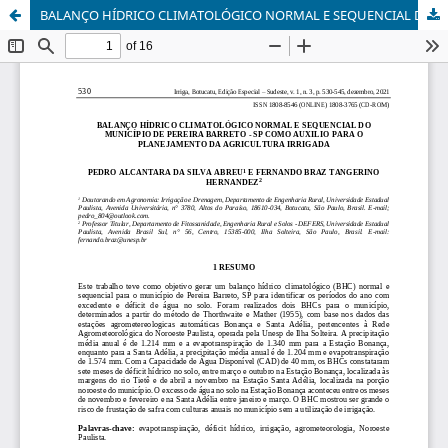
BALANÇO HÍDRICO CLIMATOLÓGICO NORMAL E SEQUENCIAL DO MUNICÍPIO DE PEREIRA BARRETO - SP COMO AUXILIO PARA O PLANEJAMENTO DA AGRICULTURA IRRIGADA