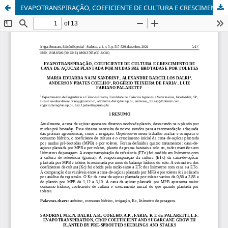
EVAPOTRANSPIRAÇÃO, COEFICIENTE DE CULTURA E CRESCIMENTO DE CANA-DE-AÇÚCAR PLANTADA POR MUDAS PRÉ-BROTADAS E POR TOLETES