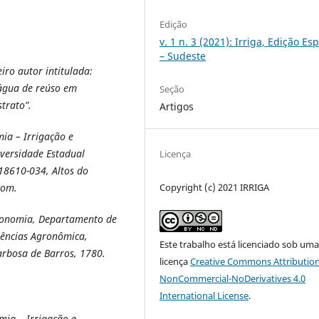
Edição
v. 1 n. 3 (2021): Irriga, Edição Esp
– Sudeste
ro autor intitulada:
água de reúso em
Seção
strato”.
Artigos
a – Irrigação e
versidade Estadual
Licença
 18610-034, Altos do
Copyright (c) 2021 IRRIGA
com.
ronomia, Departamento de
iências Agronômica,
Este trabalho está licenciado sob um
arbosa de Barros, 1780.
licença
Creative Commons Attribution
NonCommercial-NoDerivatives 4.0
International License
.
ia – Irrigação e