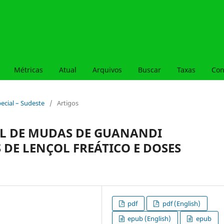
Métricas
Atual
Arquivos
Buscar
Taxas
Con
special – Sudeste
/
Artigos
L DE MUDAS DE GUANANDI
 DE LENÇOL FREÁTICO E DOSES
pdf
pdf (English)
epub (English)
epub