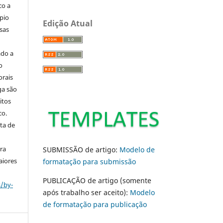
co a
pio
Edição Atual
sas
ado a
o
orais
ga são
itos
co.
ta de
ara
SUBMISSÃO de artigo:
Modelo de
aiores
formatação para submissão
PUBLICAÇÃO de artigo (somente
s/by-
após trabalho ser aceito):
Modelo
de formatação para publicação