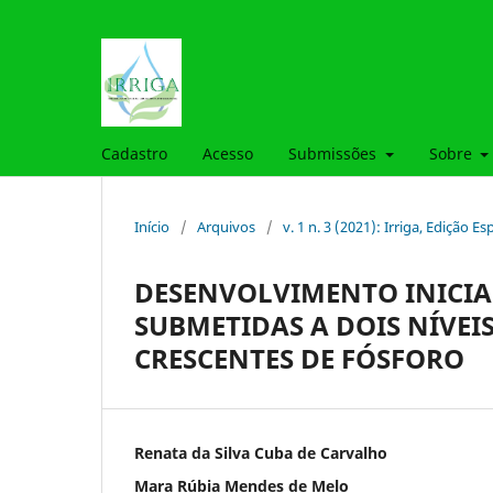
Cadastro
Acesso
Submissões
Sobre
Início
/
Arquivos
/
v. 1 n. 3 (2021): Irriga, Edição E
DESENVOLVIMENTO INICIA
SUBMETIDAS A DOIS NÍVEIS
CRESCENTES DE FÓSFORO
Renata da Silva Cuba de Carvalho
Mara Rúbia Mendes de Melo