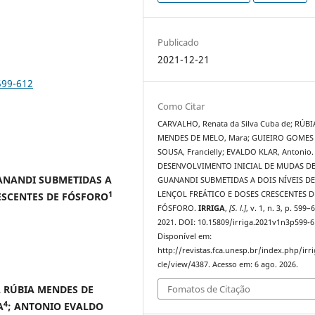
Publicado
2021-12-21
599-612
Como Citar
CARVALHO, Renata da Silva Cuba de; RÚBI
MENDES DE MELO, Mara; GUIEIRO GOMES
SOUSA, Francielly; EVALDO KLAR, Antonio.
DESENVOLVIMENTO INICIAL DE MUDAS D
ANANDI SUBMETIDAS A
GUANANDI SUBMETIDAS A DOIS NÍVEIS D
1
LENÇOL FREÁTICO E DOSES CRESCENTES D
RESCENTES DE FÓSFORO
FÓSFORO.
IRRIGA
,
[S. l.]
, v. 1, n. 3, p. 599–
2021. DOI: 10.15809/irriga.2021v1n3p599-6
Disponível em:
http://revistas.fca.unesp.br/index.php/irri
cle/view/4387. Acesso em: 6 ago. 2026.
 RÚBIA MENDES DE
Fomatos de Citação
4
A
; ANTONIO EVALDO