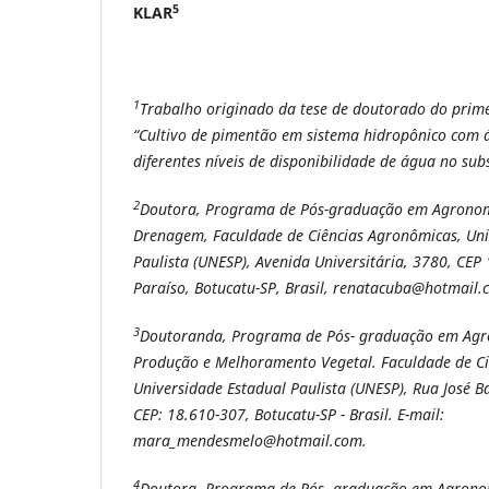
5
KLAR
1
Trabalho originado da tese de doutorado do primei
“Cultivo de pimentão em sistema hidropônico com 
diferentes níveis de disponibilidade de água no sub
2
Doutora, Programa de Pós-graduação em Agronomi
Drenagem, Faculdade de Ciências Agronômicas, Uni
Paulista (UNESP), Avenida Universitária, 3780, CEP
Paraíso, Botucatu-SP, Brasil, renatacuba@hotmail.
3
Doutoranda, Programa de Pós- graduação em Ag
Produção e Melhoramento Vegetal. Faculdade de C
Universidade Estadual Paulista (UNESP), Rua José B
CEP: 18.610-307, Botucatu-SP - Brasil. E-mail:
mara_mendesmelo@hotmail.com.
4
Doutora, Programa de Pós- graduação em Agronom