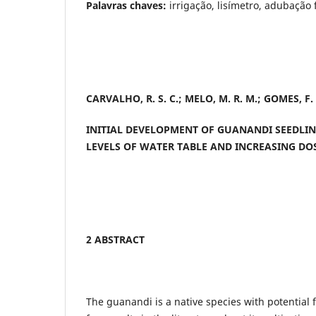
Palavras chaves:
irrigação, lisímetro, adubação 
CARVALHO, R. S. C.; MELO, M. R. M.; GOMES, F. G
INITIAL DEVELOPMENT OF GUANANDI SEEDLIN
LEVELS OF WATER TABLE AND INCREASING D
2 ABSTRACT
The guanandi is a native species with potential f