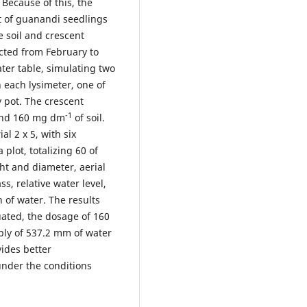
. Because of this, the
nt of guanandi seedlings
he soil and crescent
cted from February to
ter table, simulating two
n each lysimeter, one of
 pot. The crescent
-1
 and 160 mg dm
of soil.
l 2 x 5, with six
plot, totalizing 60 of
ht and diameter, aerial
s, relative water level,
 of water. The results
luated, the dosage of 160
ply of 537.2 mm of water
vides better
nder the conditions