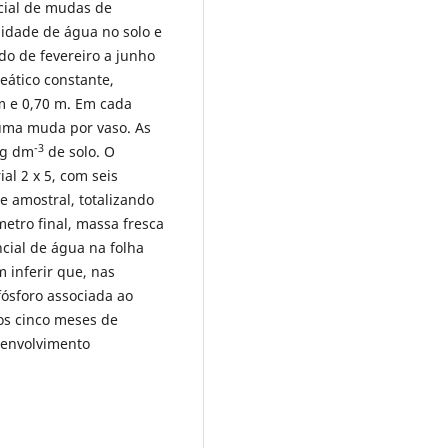
icial de mudas de
lidade de água no solo e
ado de fevereiro a junho
reático constante,
 m e 0,70 m. Em cada
 uma muda por vaso. As
-3
mg dm
de solo. O
al 2 x 5, com seis
 amostral, totalizando
metro final, massa fresca
encial de água na folha
 inferir que, nas
ósforo associada ao
os cinco meses de
senvolvimento