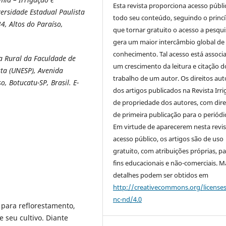
Esta revista proporciona acesso públi
ersidade Estadual Paulista
todo seu conteúdo, seguindo o princí
4, Altos do Paraíso,
que tornar gratuito o acesso a pesqui
gera um maior intercâmbio global de
conhecimento. Tal acesso está associ
a Rural da Faculdade de
um crescimento da leitura e citação d
sta (UNESP), Avenida
trabalho de um autor. Os direitos aut
, Botucatu-SP, Brasil. E-
dos artigos publicados na Revista Irri
de propriedade dos autores, com dire
de primeira publicação para o periódi
Em virtude de aparecerem nesta revis
acesso público, os artigos são de uso
gratuito, com atribuições próprias, p
fins educacionais e não-comerciais. M
detalhes podem ser obtidos em
http://creativecommons.org/license
nc-nd/4.0
 para reflorestamento,
 seu cultivo. Diante