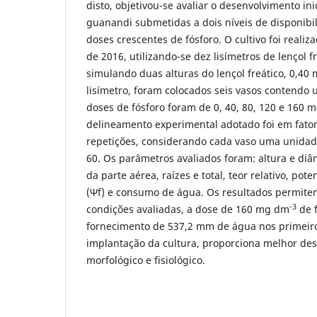
disto, objetivou-se avaliar o desenvolvimento in
guanandi submetidas a dois níveis de disponibi
doses crescentes de fósforo. O cultivo foi realiz
de 2016, utilizando-se dez lisímetros de lençol f
simulando duas alturas do lençol freático, 0,40
lisímetro, foram colocados seis vasos contendo
doses de fósforo foram de 0, 40, 80, 120 e 160 
delineamento experimental adotado foi em fatori
repetições, considerando cada vaso uma unidade
60. Os parâmetros avaliados foram: altura e diâ
da parte aérea, raízes e total, teor relativo, pot
(Ψf) e consumo de água. Os resultados permitem
-3
condições avaliadas, a dose de 160 mg dm
de f
fornecimento de 537,2 mm de água nos primeir
implantação da cultura, proporciona melhor de
morfológico e fisiológico.