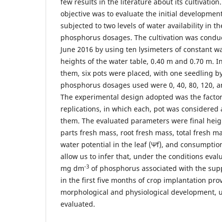
few results in the literature about its cultivation
objective was to evaluate the initial developme
subjected to two levels of water availability in t
phosphorus dosages. The cultivation was condu
June 2016 by using ten lysimeters of constant wa
heights of the water table, 0.40 m and 0.70 m. I
them, six pots were placed, with one seedling by
phosphorus dosages used were 0, 40, 80, 120,
The experimental design adopted was the factoria
replications, in which each, pot was considered a 
them. The evaluated parameters were final heig
parts fresh mass, root fresh mass, total fresh mas
water potential in the leaf (Ψf), and consumption
allow us to infer that, under the conditions eva
-3
mg dm
of phosphorus associated with the sup
in the first five months of crop implantation pro
morphological and physiological development, u
evaluated.