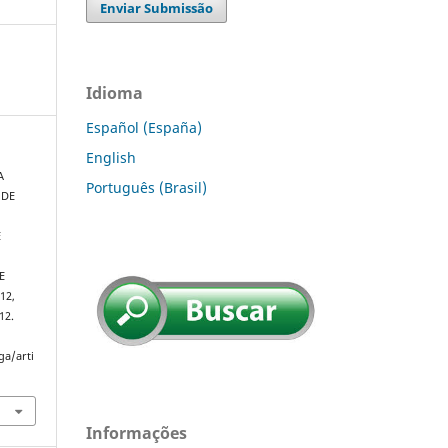
Enviar Submissão
Idioma
Español (España)
English
A
Português (Brasil)
 DE
E
E
E
612,
12.
ga/arti
Informações