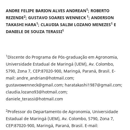
1
ANDRE FELIPE BARION ALVES ANDREAN
; ROBERTO
2
1
REZENDE
;
GUSTAVO SOARES WENNECK
;
ANDERSON
1
1
TAKASHI HARA
;
CLAUDIA SALIM LOZANO MENEZES
E
1
DANIELE DE SOUZA TERASSI
1
Discente do Programa de Pós-graduação em Agronomia,
Universidade Estadual de Maringá (UEM), Av. Colombo,
5790, Zona 7, CEP:87020-900, Maringá, Paraná, Brasil. E-
mail: andre_andrian@hotmail.com;
gustavowenneck@gmail.com; haratakashi1987@gmail.com;
claudia.lozano93@hotmail.com;
daniele_terassi@hotmail.com
2
Professor do Departamento de Agronomia, Universidade
Estadual de Maringá (UEM), Av. Colombo, 5790, Zona 7,
CEP:87020-900, Maringá, Paraná, Brasil. E-mail: