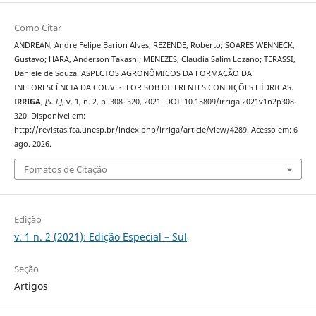
Como Citar
ANDREAN, Andre Felipe Barion Alves; REZENDE, Roberto; SOARES WENNECK,
Gustavo; HARA, Anderson Takashi; MENEZES, Claudia Salim Lozano; TERASSI,
Daniele de Souza. ASPECTOS AGRONÔMICOS DA FORMAÇÃO DA
INFLORESCÊNCIA DA COUVE-FLOR SOB DIFERENTES CONDIÇÕES HÍDRICAS.
IRRIGA
,
[S. l.]
, v. 1, n. 2, p. 308–320, 2021. DOI: 10.15809/irriga.2021v1n2p308-
320. Disponível em:
http://revistas.fca.unesp.br/index.php/irriga/article/view/4289. Acesso em: 6
ago. 2026.
Fomatos de Citação
Edição
v. 1 n. 2 (2021): Edição Especial – Sul
Seção
Artigos