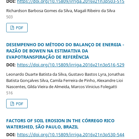
DOI:
https://doi.org/10.15809/irriga.2016v21n3p503-515
Richardson Barbosa Gomes da Silva, Magali Ribeiro da Silva
503
PDF
DESEMPENHO DO MÉTODO DO BALANÇO DE ENERGIA -
RAZÃO DE BOWEN NA ESTIMATIVA DA
EVAPOTRANSPIRAÇÃO DE REFERÊNCIA
DOI:
https://doi.org/10.15809/irriga.2016v21n3p516-529
Leonardo Duarte Batista da Silva, Gustavo Bastos Lyra, Jonathas
Batista Gonçalves Silva, Camila Ferreira de Pinho, Alexandre Lioi
Nascentes, Gilda Vieira de Almeida, Marcos Vinicius Folegatti
516
PDF
FACTORS OF SOIL EROSION IN THE CÓRREGO RICO
WATERSHED, SÃO PAULO, BRAZIL
DOI:
https://doi.org/10.15809/irriga.2016v21n3p530-544