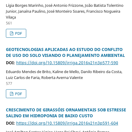
Lígia Borges Marinho, José Antonio Frizzone, João Batista Tolentino
Junior, Janaína Paulino, José Monteiro Soares, Francisco Nogueira
Vilaça
561
PDF
GEOTECNOLOGIAS APLICADAS AO ESTUDO DO CONFLITO
DE USO DO SOLO VISANDO O PLANEJAMENTO AMBIENTAL
DOI:
https://doi.org/10.15809/irriga.2016v21n3p577-590
Eduardo Mendes de Brito, Kaline de Mello, Danilo Ribeiro da Costa,
Luiz Carlos de Faria, Roberta Averna Valente
577
PDF
CRESCIMENTO DE GIRASSÓIS ORNAMENTAIS SOB ESTRESSE
SALINO EM HIDROPONIA DE BAIXO CUSTO
DOI:
https://doi.org/10.15809/irriga.2016v21n3p591-604
José Amilton Santos Júnior, Hans Raj Gheyi, Antônio Ramos