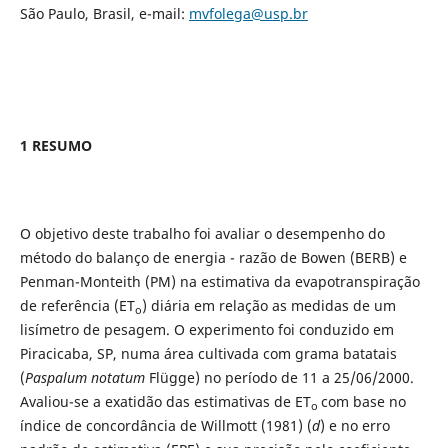
São Paulo, Brasil, e-mail:
mvfolega@usp.br
1 RESUMO
O objetivo deste trabalho foi avaliar o desempenho do
método do balanço de energia - razão de Bowen (BERB) e
Penman-Monteith (PM) na estimativa da evapotranspiração
de referência (ET
) diária em relação as medidas de um
o
lisímetro de pesagem. O experimento foi conduzido em
Piracicaba, SP, numa área cultivada com grama batatais
(
Paspalum notatum
Flügge) no período de 11 a 25/06/2000.
Avaliou-se a exatidão das estimativas de ET
com base no
o
índice de concordância de Willmott (1981) (
d
) e no erro