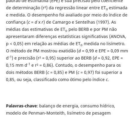
padrão de estimativa (EPE) e sua precisão pelo coeficiente
de determinação (r²) da regressão linear entre ET
estimada
o
e medida. O desempenho foi avaliado por meio do índice de
confiança (
c
=
d
x
r
) de Camargo e Sentelhas (1997). As
médias das estimativas de ET
pelo BERB e por PM não
o
apresentaram diferenças estatísticas significativas (ANOVA,
p < 0,05) em relação as médias de ET
medida no lisímetro.
o
O método de PM mostrou exatidão (
d
= 0,99 e EPE = 0,09 mm
-1
d
) e precisão (r² = 0,95) superior ao BERB (
d
= 0,92, EPE =
-1
0,15 mm d
e r² = 0,86). Contudo, o desempenho para os
dois métodos BERB (
c
= 0,85) e PM (
c
= 0,97) foi superior a
0,85, ou seja, classificado como ótimo pelo índice
c
.
Palavras-chave
: balanço de energia, consumo hídrico,
modelo de Penman-Monteith, lisímetro de pesagem