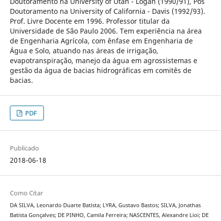
Doutoramento na University of Utah - Logan (1990/91), Pós
Doutoramento na University of California - Davis (1992/93).
Prof. Livre Docente em 1996. Professor titular da
Universidade de São Paulo 2006. Tem experiência na área
de Engenharia Agrícola, com ênfase em Engenharia de
Água e Solo, atuando nas áreas de irrigação,
evapotranspiração, manejo da água em agrossistemas e
gestão da água de bacias hidrográficas em comitês de
bacias.
PDF
Publicado
2018-06-18
Como Citar
DA SILVA, Leonardo Duarte Batista; LYRA, Gustavo Bastos; SILVA, Jonathas
Batista Gonçalves; DE PINHO, Camila Ferreira; NASCENTES, Alexandre Lioi; DE