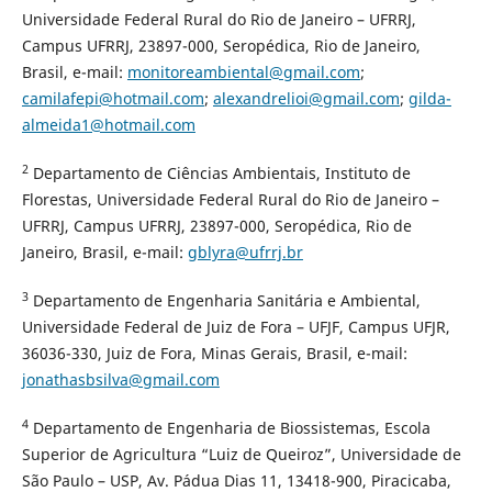
Universidade Federal Rural do Rio de Janeiro – UFRRJ,
Campus UFRRJ, 23897-000, Seropédica, Rio de Janeiro,
Brasil, e-mail:
monitoreambiental@gmail.com
;
camilafepi@hotmail.com
;
alexandrelioi@gmail.com
;
gilda-
almeida1@hotmail.com
2
Departamento de Ciências Ambientais, Instituto de
Florestas, Universidade Federal Rural do Rio de Janeiro –
UFRRJ, Campus UFRRJ, 23897-000, Seropédica, Rio de
Janeiro, Brasil, e-mail:
gblyra@ufrrj.br
3
Departamento de Engenharia Sanitária e Ambiental,
Universidade Federal de Juiz de Fora – UFJF, Campus UFJR,
36036-330, Juiz de Fora, Minas Gerais, Brasil, e-mail:
jonathasbsilva@gmail.com
4
Departamento de Engenharia de Biossistemas, Escola
Superior de Agricultura “Luiz de Queiroz”, Universidade de
São Paulo – USP, Av. Pádua Dias 11, 13418-900, Piracicaba,