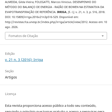
ALMEIDA, Gilda Vieira; FOLEGATTI, Marcos Vinicius. DESEMPENHO DO
MÉTODO DO BALANÇO DE ENERGIA - RAZÃO DE BOWEN NA ESTIMATIVA DA
EVAPOTRANSPIRAÇÃO DE REFERÊNCIA.
IRRIGA
,
[S. l.]
, v. 21, n. 3, p. 516, 2018.
DOI: 10.15809/irriga.2016v21n3p516-529. Disponível em:
http://revistas.fca.unesp.br/index.php/irriga/article/view/2012. Acesso em: 10
ago. 2026.
Fomatos de Citação
Edição
v. 21 n. 3 (2016): Irriga
Seção
Artigos
Licença
Esta revista proporciona acesso público a todo seu conteúdo,
seguindo o princípio que tornar gratuito o acesso a pesquisas gera