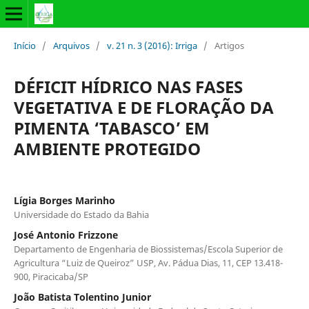
Início
/
Arquivos
/
v. 21 n. 3 (2016): Irriga
/
Artigos
DÉFICIT HÍDRICO NAS FASES
VEGETATIVA E DE FLORAÇÃO DA
PIMENTA ‘TABASCO’ EM
AMBIENTE PROTEGIDO
Lígia Borges Marinho
Universidade do Estado da Bahia
José Antonio Frizzone
Departamento de Engenharia de Biossistemas/Escola Superior de
Agricultura “Luiz de Queiroz” USP, Av. Pádua Dias, 11, CEP 13.418-
900, Piracicaba/SP
João Batista Tolentino Junior