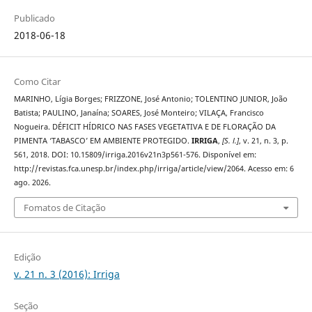
Publicado
2018-06-18
Como Citar
MARINHO, Lígia Borges; FRIZZONE, José Antonio; TOLENTINO JUNIOR, João
Batista; PAULINO, Janaína; SOARES, José Monteiro; VILAÇA, Francisco
Nogueira. DÉFICIT HÍDRICO NAS FASES VEGETATIVA E DE FLORAÇÃO DA
PIMENTA ‘TABASCO’ EM AMBIENTE PROTEGIDO.
IRRIGA
,
[S. l.]
, v. 21, n. 3, p.
561, 2018. DOI: 10.15809/irriga.2016v21n3p561-576. Disponível em:
http://revistas.fca.unesp.br/index.php/irriga/article/view/2064. Acesso em: 6
ago. 2026.
Fomatos de Citação
Edição
v. 21 n. 3 (2016): Irriga
Seção