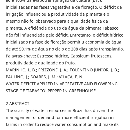
80 e 100% da evapotranspiração da cultura (ETc),
inicializadas nas fases vegetativa e de floração. O déficit de
irrigação influenciou a produtividade da pimenta e o
mesmo não foi observado para a qualidade física da
pimenta. A eficiência do uso da água da pimenta Tabasco
não foi influenciada pelo déficit. Entretanto, o déficit hídrico
inicializado na fase de floração permitiu economia de água
de até 50,1% de água no ciclo de 208 dias após transplantio.
Palavras-chave: Estresse hídrico, Capsicum frutescens,
produtividade e qualidade do fruto.
MARINHO, L. B.; FRIZZONE, J. A.; TOLENTINO JÚNIOR, J. B.;
PAULINO, J.; SOARES, J. M.; VILAÇA, F. N.
WATER DEFICIT APPLIED IN VEGETATIVE AND FLOWERING
STAGE OF ‘TABASCO’ PEPPER IN GREENHOUSE
2 ABSTRACT
The scarcity of water resources in Brazil has driven the
management of demand for more efficient irrigation in
farms in order to reduce water consumption and make its