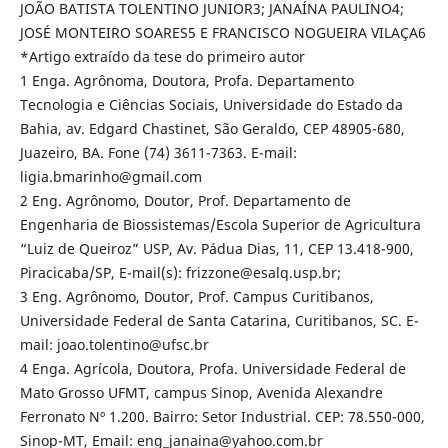
JOÃO BATISTA TOLENTINO JUNIOR3; JANAÍNA PAULINO4;
JOSÉ MONTEIRO SOARES5 E FRANCISCO NOGUEIRA VILAÇA6
*Artigo extraído da tese do primeiro autor
1 Enga. Agrônoma, Doutora, Profa. Departamento
Tecnologia e Ciências Sociais, Universidade do Estado da
Bahia, av. Edgard Chastinet, São Geraldo, CEP 48905-680,
Juazeiro, BA. Fone (74) 3611-7363. E-mail:
ligia.bmarinho@gmail.com
2 Eng. Agrônomo, Doutor, Prof. Departamento de
Engenharia de Biossistemas/Escola Superior de Agricultura
“Luiz de Queiroz” USP, Av. Pádua Dias, 11, CEP 13.418-900,
Piracicaba/SP, E-mail(s): frizzone@esalq.usp.br;
3 Eng. Agrônomo, Doutor, Prof. Campus Curitibanos,
Universidade Federal de Santa Catarina, Curitibanos, SC. E-
mail: joao.tolentino@ufsc.br
4 Enga. Agrícola, Doutora, Profa. Universidade Federal de
Mato Grosso UFMT, campus Sinop, Avenida Alexandre
Ferronato Nº 1.200. Bairro: Setor Industrial. CEP: 78.550-000,
Sinop-MT, Email: eng_janaina@yahoo.com.br