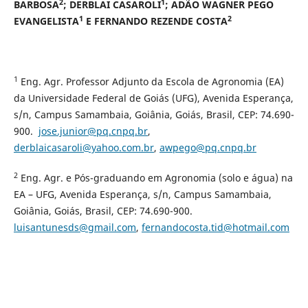
2
1
BARBOSA
; DERBLAI CASAROLI
; ADÃO WAGNER PEGO
1
2
EVANGELISTA
E FERNANDO REZENDE COSTA
1
Eng. Agr. Professor Adjunto da Escola de Agronomia (EA)
da Universidade Federal de Goiás (UFG), Avenida Esperança,
s/n, Campus Samambaia, Goiânia, Goiás, Brasil, CEP: 74.690-
900.
jose.junior@pq.cnpq.br
,
derblaicasaroli@yahoo.com.br
,
awpego@pq.cnpq.br
2
Eng. Agr. e Pós-graduando em Agronomia (solo e água) na
EA – UFG, Avenida Esperança, s/n, Campus Samambaia,
Goiânia, Goiás, Brasil, CEP: 74.690-900.
luisantunesds@gmail.com
,
fernandocosta.tid@hotmail.com