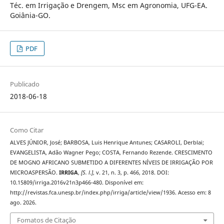
Téc. em Irrigação e Drengem, Msc em Agronomia, UFG-EA.
Goiânia-GO.
PDF
Publicado
2018-06-18
Como Citar
ALVES JÚNIOR, José; BARBOSA, Luis Henrique Antunes; CASAROLI, Derblai;
EVANGELISTA, Adão Wagner Pego; COSTA, Fernando Rezende. CRESCIMENTO
DE MOGNO AFRICANO SUBMETIDO A DIFERENTES NÍVEIS DE IRRIGAÇÃO POR
MICROASPERSÃO.
IRRIGA
,
[S. l.]
, v. 21, n. 3, p. 466, 2018. DOI:
10.15809/irriga.2016v21n3p466-480. Disponível em:
http://revistas.fca.unesp.br/index.php/irriga/article/view/1936. Acesso em: 8
ago. 2026.
Fomatos de Citação