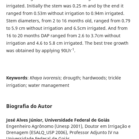
irrigated. Initially the stem was 0.25 m and by the end it
ranged from 0.53m without irrigation to 0.94m irrigated.
Stem diameters, from 2 to 16 months old, ranged from 0.79
to 5.9 cm without irrigation and 6.5cm irrigated. And from
16 to 20 months DAP ranged from 2.6 to 3.7cm without
irrigation and 4.6 to 5.8 cm irrigated. The best tree growth
-1
was obtained by applying 90Lh
.
Keywords
:
Khaya ivorensis
; drougth; hardwoods; trickle
irrigation; water management
Biografia do Autor
José Alves Júnior,
Universidade Federal de Goiás
Engenheiro Agrônomo (Unesp 2001), Doutor em Irrigação e
Drenagem (ESALQ_USP 2006), Professor Adjunto IV na
Universidade Federal de Goiás