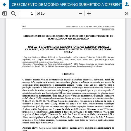
CRESCIMENTO DE MOGNO AFRICANO SUBMETIDO A DIFERENTES NÍVEIS DE IRRIGAÇÃO POR MICROASPERSÃO