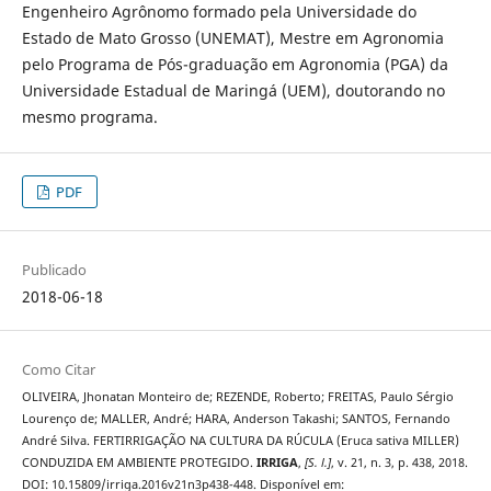
Engenheiro Agrônomo formado pela Universidade do
Estado de Mato Grosso (UNEMAT), Mestre em Agronomia
pelo Programa de Pós-graduação em Agronomia (PGA) da
Universidade Estadual de Maringá (UEM), doutorando no
mesmo programa.
PDF
Publicado
2018-06-18
Como Citar
OLIVEIRA, Jhonatan Monteiro de; REZENDE, Roberto; FREITAS, Paulo Sérgio
Lourenço de; MALLER, André; HARA, Anderson Takashi; SANTOS, Fernando
André Silva. FERTIRRIGAÇÃO NA CULTURA DA RÚCULA (Eruca sativa MILLER)
CONDUZIDA EM AMBIENTE PROTEGIDO.
IRRIGA
,
[S. l.]
, v. 21, n. 3, p. 438, 2018.
DOI: 10.15809/irriga.2016v21n3p438-448. Disponível em: