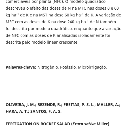
comerciáveis por planta (NFC). O modelo quadrático
descreveu o efeito das doses de N na MFC nas doses 0 e 60
-1
-1
kg ha
de K e na MST na dose 60 kg ha
de K. A variação de
-1
MFC com as doses de K na dose 240 kg ha
de N também
foi descrita por modelo quadrático, enquanto que a variação
de NFC com as doses de K analisadas isoladamente foi
descrita pelo modelo linear crescente.
Palavras-chave:
Nitrogênio, Potássio, Microirrigação.
OLIVEIRA, J. M.; REZENDE, R.; FREITAS, P. S. L.; MALLER, A.;
HARA, A. T.; SANTOS, F. A. S.
FERTIGATION ON ROCKET SALAD (
Eruca sativa
Miller)