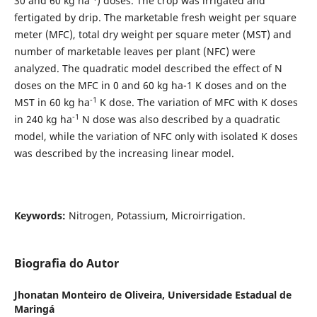
30 and 60 kg ha
) doses. The crop was irrigated and
fertigated by drip. The marketable fresh weight per square
meter (MFC), total dry weight per square meter (MST) and
number of marketable leaves per plant (NFC) were
analyzed. The quadratic model described the effect of N
doses on the MFC in 0 and 60 kg ha-1 K doses and on the
-1
MST in 60 kg ha
K dose. The variation of MFC with K doses
-1
in 240 kg ha
N dose was also described by a quadratic
model, while the variation of NFC only with isolated K doses
was described by the increasing linear model.
Keywords:
Nitrogen, Potassium, Microirrigation.
Biografia do Autor
Jhonatan Monteiro de Oliveira,
Universidade Estadual de
Maringá