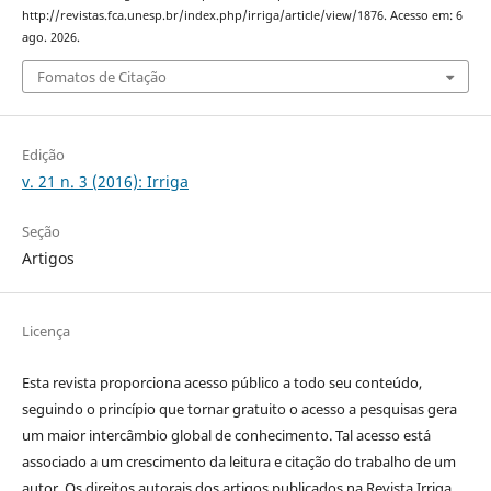
http://revistas.fca.unesp.br/index.php/irriga/article/view/1876. Acesso em: 6
ago. 2026.
Fomatos de Citação
Edição
v. 21 n. 3 (2016): Irriga
Seção
Artigos
Licença
Esta revista proporciona acesso público a todo seu conteúdo,
seguindo o princípio que tornar gratuito o acesso a pesquisas gera
um maior intercâmbio global de conhecimento. Tal acesso está
associado a um crescimento da leitura e citação do trabalho de um
autor. Os direitos autorais dos artigos publicados na Revista Irriga