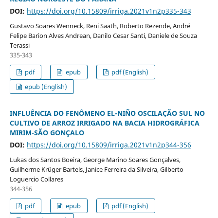
DOI:
https://doi.org/10.15809/irriga.2021v1n2p335-343
Gustavo Soares Wenneck, Reni Saath, Roberto Rezende, André
Felipe Barion Alves Andrean, Danilo Cesar Santi, Daniele de Souza
Terassi
335-343
pdf
epub
pdf (English)
epub (English)
INFLUÊNCIA DO FENÔMENO EL-NIÑO OSCILAÇÃO SUL NO
CULTIVO DE ARROZ IRRIGADO NA BACIA HIDROGRÁFICA
MIRIM-SÃO GONÇALO
DOI:
https://doi.org/10.15809/irriga.2021v1n2p344-356
Lukas dos Santos Boeira, George Marino Soares Gonçalves,
Guilherme Krüger Bartels, Janice Ferreira da Silveira, Gilberto
Loguercio Collares
344-356
pdf
epub
pdf (English)