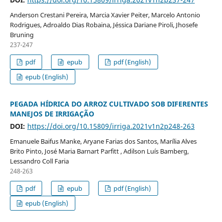
Anderson Crestani Pereira, Marcia Xavier Peiter, Marcelo Antonio
Rodrigues, Adroaldo Dias Robaina, Jéssica Dariane Piroli, Jhosefe
Bruning
237-247
pdf
epub
pdf (English)
epub (English)
PEGADA HÍDRICA DO ARROZ CULTIVADO SOB DIFERENTES
MANEJOS DE IRRIGAÇÃO
DOI:
https://doi.org/10.15809/irriga.2021v1n2p248-263
Emanuele Baifus Manke, Aryane Farias dos Santos, Marília Alves
Brito Pinto, José Maria Barnart Parfitt , Adilson Luís Bamberg,
Lessandro Coll Faria
248-263
pdf
epub
pdf (English)
epub (English)