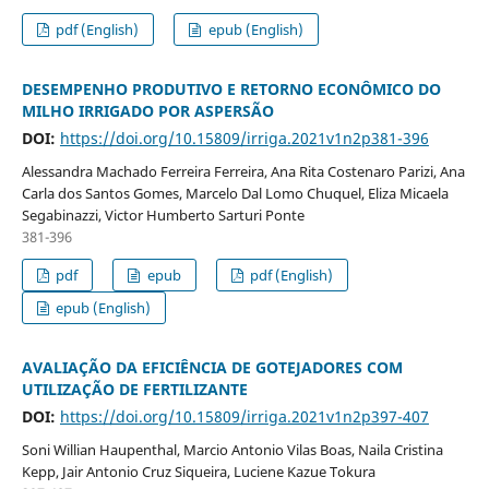
pdf (English)
epub (English)
DESEMPENHO PRODUTIVO E RETORNO ECONÔMICO DO
MILHO IRRIGADO POR ASPERSÃO
DOI:
https://doi.org/10.15809/irriga.2021v1n2p381-396
Alessandra Machado Ferreira Ferreira, Ana Rita Costenaro Parizi, Ana
Carla dos Santos Gomes, Marcelo Dal Lomo Chuquel, Eliza Micaela
Segabinazzi, Victor Humberto Sarturi Ponte
381-396
pdf
epub
pdf (English)
epub (English)
AVALIAÇÃO DA EFICIÊNCIA DE GOTEJADORES COM
UTILIZAÇÃO DE FERTILIZANTE
DOI:
https://doi.org/10.15809/irriga.2021v1n2p397-407
Soni Willian Haupenthal, Marcio Antonio Vilas Boas, Naila Cristina
Kepp, Jair Antonio Cruz Siqueira, Luciene Kazue Tokura