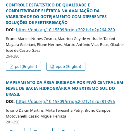
CONTROLE ESTATÍSTICO DE QUALIDADE E
CONDUTIVIDADE ELÉTRICA NA AVALIAÇÃO DA
VIABILIDADE DO GOTEJAMENTO COM DIFERENTES
SOLUÇÕES DE FERTIRRIGAÇÃO
DOI:
https://doi.org/10.15809/irriga.2021v1n2p264-280
Bruno Marcos Nunes Cosmo, Mauricio Guy de Andrade, Tatiani
Mayara Galeriani, Eliane Hermes, Márcio Antônio Vilas Boas, Glauber
José de Castro Gava
264-280
pdf (English)
epub (English)
MAPEAMENTO DA ÁREA IRRIGADA POR PIVÔ CENTRAL EM
NÍVEL DE BACIA HIDROGRÁFICA NO EXTREMO SUL DO
BRASIL
DOI:
https://doi.org/10.15809/irriga.2021v1n2p281-296
Juliano Dalcin Martins, Mirta Teresinha Petry, Bruno Campos
Motovanelli, Cassio Miguel Ferraza
281-296