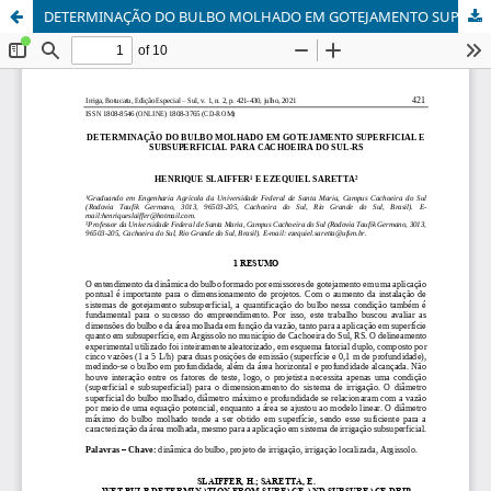
DETERMINAÇÃO DO BULBO MOLHADO EM GOTEJAMENTO SUPERFICIAL E SUBSUPERFICIAL PARA CACHOEIRA DO SUL-RS