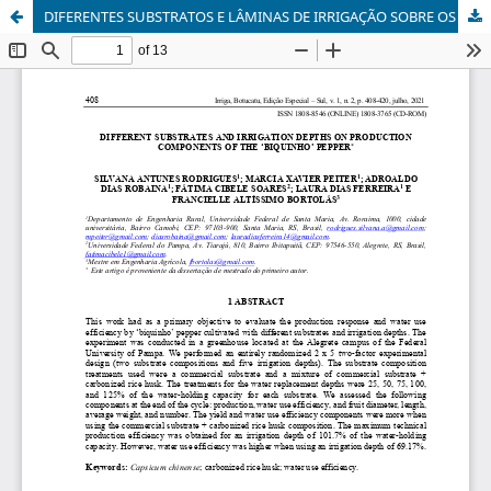
DIFERENTES SUBSTRATOS E LÂMINAS DE IRRIGAÇÃO SOBRE OS COMPONENTES DE PRODUÇÃO DA PIMENTA BIQUINHO