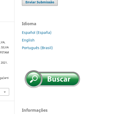
Enviar Submissão
Idioma
Español (España)
O
English
LVA,
Português (Brasil)
A SILVA
AFETAM
, 2021.
ga/arti
Informações