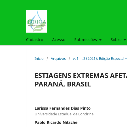
Cadastro
Acesso
Submissões
Sobre
Início
/
Arquivos
/
v. 1 n. 2 (2021): Edição Especial –
ESTIAGENS EXTREMAS AFE
PARANÁ, BRASIL
Larissa Fernandes Dias Pinto
Universidade Estadual de Londrina
Pablo Ricardo Nitsche