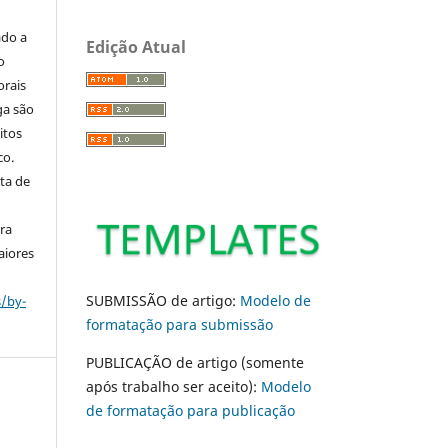
ado a
Edição Atual
o
orais
ga são
itos
co.
ta de
ara
aiores
SUBMISSÃO de artigo:
Modelo de
s/by-
formatação para submissão
PUBLICAÇÃO de artigo (somente
após trabalho ser aceito):
Modelo
de formatação para publicação