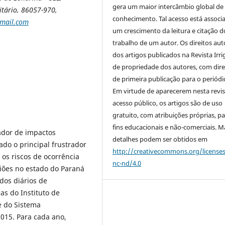
gera um maior intercâmbio global de
itário, 86057-970,
conhecimento. Tal acesso está associ
mail.com
um crescimento da leitura e citação d
trabalho de um autor. Os direitos aut
dos artigos publicados na Revista Irri
de propriedade dos autores, com dire
de primeira publicação para o periódi
Em virtude de aparecerem nesta revis
acesso público, os artigos são de uso
gratuito, com atribuições próprias, p
fins educacionais e não-comerciais. M
dor de impactos
detalhes podem ser obtidos em
ado o principal frustrador
http://creativecommons.org/license
r os riscos de ocorrência
nc-nd/4.0
iões no estado do Paraná
dos diários de
as do Instituto de
e do Sistema
015. Para cada ano,