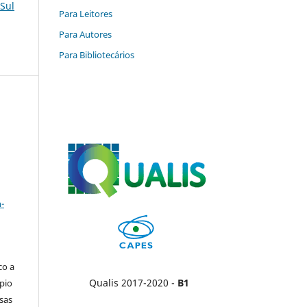
 Sul
Para Leitores
Para Autores
Para Bibliotecários
a
-
co a
Qualis 2017-2020 -
B1
pio
sas