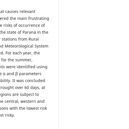
at causes relevant
dered the main frustrating
e risks of occurrence of
he state of Paraná in the
r stations from Rural
nd Meteorological System
d. For each year, the
 for the summer,
ts were identified using
he α and β parameters
ility. It was concluded
 drought over 60 days, at
gions are subject to
he central, western and
ons with the lowest risk
t risky.