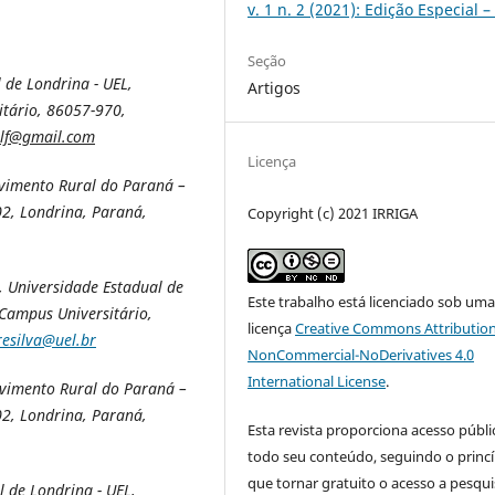
v. 1 n. 2 (2021): Edição Especial –
Seção
de Londrina - UEL,
Artigos
itário, 86057-970,
.lf@gmail.com
Licença
lvimento Rural do Paraná –
2, Londrina, Paraná,
Copyright (c) 2021 IRRIGA
 Universidade Estadual de
Este trabalho está licenciado sob um
 Campus Universitário,
licença
Creative Commons Attribution
resilva@uel.br
NonCommercial-NoDerivatives 4.0
International License
.
lvimento Rural do Paraná –
2, Londrina, Paraná,
Esta revista proporciona acesso públi
todo seu conteúdo, seguindo o princí
que tornar gratuito o acesso a pesqui
 de Londrina - UEL,