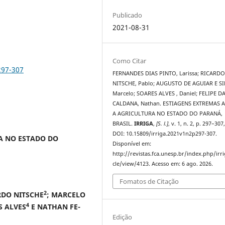
Publicado
2021-08-31
Como Citar
297-307
FERNANDES DIAS PINTO, Larissa; RICARD
NITSCHE, Pablo; AUGUSTO DE AGUIAR E SI
Marcelo; SOARES ALVES , Daniel; FELIPE D
CALDANA, Nathan. ESTIAGENS EXTREMAS 
A AGRICULTURA NO ESTADO DO PARANÁ,
BRASIL.
IRRIGA
,
[S. l.]
, v. 1, n. 2, p. 297–307
DOI: 10.15809/irriga.2021v1n2p297-307.
A NO ESTADO DO
Disponível em:
http://revistas.fca.unesp.br/index.php/irri
cle/view/4123. Acesso em: 6 ago. 2026.
Fomatos de Citação
2
RDO NITSCHE
; MARCELO
4
S ALVES
E NATHAN FE-
Edição