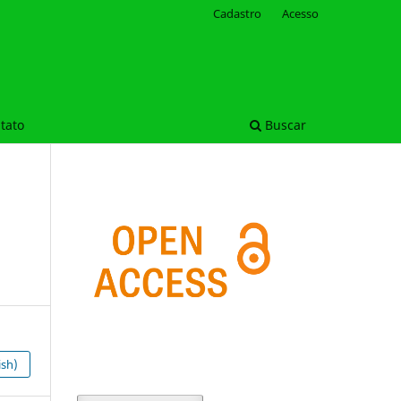
Cadastro
Acesso
tato
Buscar
ish)