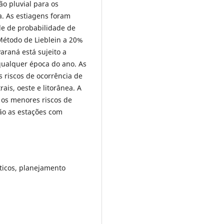
o pluvial para os
a. As estiagens foram
de de probabilidade de
Método de Lieblein a 20%
araná está sujeito a
qualquer época do ano. As
s riscos de ocorrência de
ais, oeste e litorânea. A
 os menores riscos de
ão as estações com
áticos, planejamento