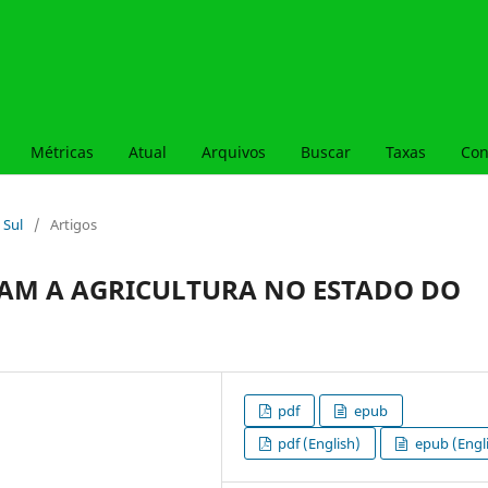
Métricas
Atual
Arquivos
Buscar
Taxas
Con
 Sul
/
Artigos
TAM A AGRICULTURA NO ESTADO DO
pdf
epub
pdf (English)
epub (Engl