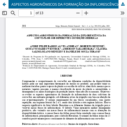
ASPECTOS AGRONÔMICOS DA FORMAÇÃO DA INFLORESCÊNCIA DA COUVE-FLOR SOB DIFERENTES CONDIÇÕES HÍDRICAS