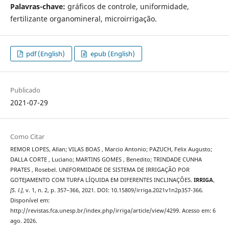
Palavras-chave:
gráficos de controle, uniformidade,
fertilizante organomineral, microirrigação.
pdf (English)
epub (English)
Publicado
2021-07-29
Como Citar
REMOR LOPES, Allan; VILAS BOAS , Marcio Antonio; PAZUCH, Felix Augusto;
DALLA CORTE , Luciano; MARTINS GOMES , Benedito; TRINDADE CUNHA
PRATES , Rosebel. UNIFORMIDADE DE SISTEMA DE IRRIGAÇÃO POR
GOTEJAMENTO COM TURFA LÍQUIDA EM DIFERENTES INCLINAÇÕES.
IRRIGA
,
[S. l.]
, v. 1, n. 2, p. 357–366, 2021. DOI: 10.15809/irriga.2021v1n2p357-366.
Disponível em:
http://revistas.fca.unesp.br/index.php/irriga/article/view/4299. Acesso em: 6
ago. 2026.