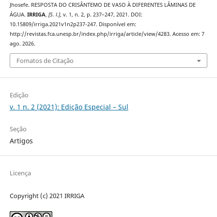
Jhosefe. RESPOSTA DO CRISÂNTEMO DE VASO À DIFERENTES LÂMINAS DE
ÁGUA.
IRRIGA
,
[S. l.]
, v. 1, n. 2, p. 237–247, 2021. DOI:
10.15809/irriga.2021v1n2p237-247. Disponível em:
http://revistas.fca.unesp.br/index.php/irriga/article/view/4283. Acesso em: 7
ago. 2026.
Fomatos de Citação
Edição
v. 1 n. 2 (2021): Edição Especial – Sul
Seção
Artigos
Licença
Copyright (c) 2021 IRRIGA