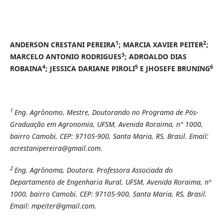
1
2
ANDERSON CRESTANI PEREIRA
; MARCIA XAVIER PEITER
;
3
MARCELO ANTONIO RODRIGUES
; ADROALDO DIAS
4
5
6
ROBAINA
; JESSICA DARIANE PIROLI
E JHOSEFE BRUNING
1
Eng. Agrônomo, Mestre, Doutorando no Programa de Pós-
Graduação em Agronomia, UFSM, Avenida Roraima, n° 1000,
bairro Camobi, CEP: 97105-900, Santa Maria, RS, Brasil. Email:
acrestanipereira@gmail.com.
2
Eng. Agrônoma, Doutora, Professora Associada do
Departamento de Engenharia Rural, UFSM, Avenida Roraima, nº
1000, bairro Camobi, CEP: 97105-900, Santa Maria, RS, Brasil.
Email: mpeiter@gmail.com.