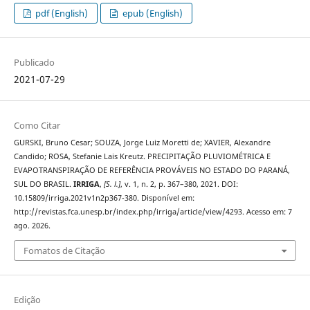
pdf (English)
epub (English)
Publicado
2021-07-29
Como Citar
GURSKI, Bruno Cesar; SOUZA, Jorge Luiz Moretti de; XAVIER, Alexandre
Candido; ROSA, Stefanie Lais Kreutz. PRECIPITAÇÃO PLUVIOMÉTRICA E
EVAPOTRANSPIRAÇÃO DE REFERÊNCIA PROVÁVEIS NO ESTADO DO PARANÁ,
SUL DO BRASIL.
IRRIGA
,
[S. l.]
, v. 1, n. 2, p. 367–380, 2021. DOI:
10.15809/irriga.2021v1n2p367-380. Disponível em:
http://revistas.fca.unesp.br/index.php/irriga/article/view/4293. Acesso em: 7
ago. 2026.
Fomatos de Citação
Edição