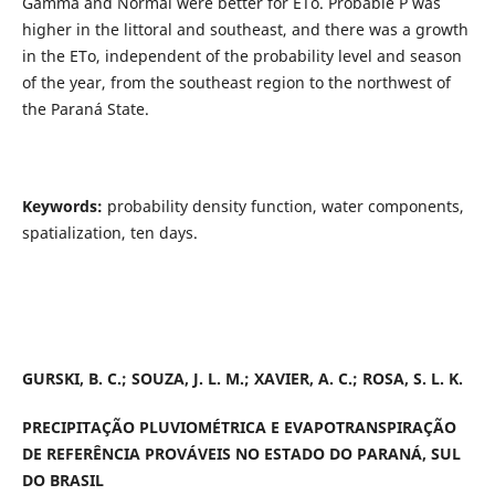
Gamma and Normal were better for ETo. Probable P was
higher in the littoral and southeast, and there was a growth
in the ETo, independent of the probability level and season
of the year, from the southeast region to the northwest of
the Paraná State.
Keywords:
probability density function, water components,
spatialization, ten days.
GURSKI, B. C.; SOUZA, J. L. M.; XAVIER, A. C.; ROSA, S. L. K.
PRECIPITAÇÃO PLUVIOMÉTRICA E EVAPOTRANSPIRAÇÃO
DE REFERÊNCIA PROVÁVEIS NO ESTADO DO PARANÁ, SUL
DO BRASIL