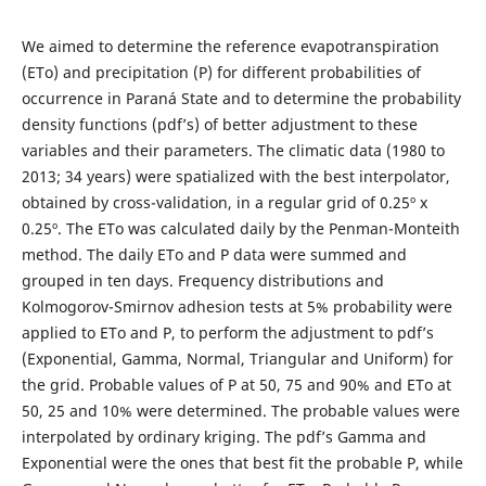
We aimed to determine the reference evapotranspiration
(ETo) and precipitation (P) for different probabilities of
occurrence in Paraná State and to determine the probability
density functions (pdf’s) of better adjustment to these
variables and their parameters. The climatic data (1980 to
2013; 34 years) were spatialized with the best interpolator,
obtained by cross-validation, in a regular grid of 0.25º x
0.25º. The ETo was calculated daily by the Penman-Monteith
method. The daily ETo and P data were summed and
grouped in ten days. Frequency distributions and
Kolmogorov-Smirnov adhesion tests at 5% probability were
applied to ETo and P, to perform the adjustment to pdf’s
(Exponential, Gamma, Normal, Triangular and Uniform) for
the grid. Probable values of P at 50, 75 and 90% and ETo at
50, 25 and 10% were determined. The probable values were
interpolated by ordinary kriging. The pdf’s Gamma and
Exponential were the ones that best fit the probable P, while